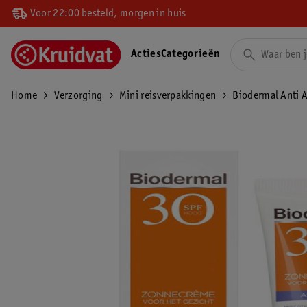
Voor 22:00 besteld, morgen in huis
Acties
Categorieën
Home
Verzorging
Mini reisverpakkingen
Biodermal Anti 