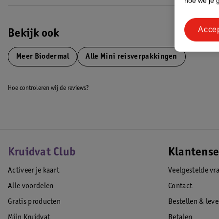
hoe we je 
Acce
Bekijk ook
Meer
Biodermal
Alle Mini reisverpakkingen
Hoe controleren wij de reviews?
Kruidvat Club
Klantense
Activeer je kaart
Veelgestelde vr
Alle voordelen
Contact
Gratis producten
Bestellen & lev
Mijn Kruidvat
Betalen