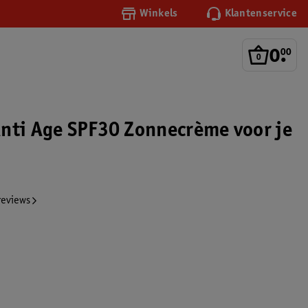
Winkels
Klantenservice
0
.
00
nti Age SPF30 Zonnecrème voor je
reviews