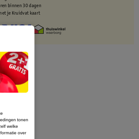
eren binnen 30 dagen
met je Kruidvat kaart
te
iedingen tonen
zelf welke
formatie over