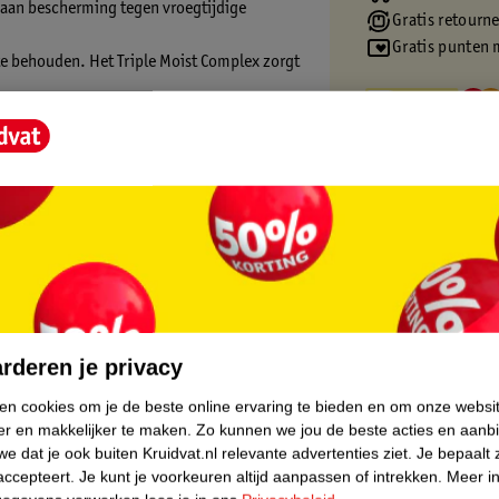
 aan bescherming tegen vroegtijdige
Gratis retourn
Gratis punten 
te behouden. Het Triple Moist Complex zorgt
Gezicht:
cht?
core.
oor de verhoogde uv A concentratie.
n beschermen tegen invloeden van buitenaf.
rderen je privacy
Complex. Dit bestaat uit drie essentiële
ken cookies om je de beste online ervaring te bieden en om onze websi
end laagje op je huidoppervlak vormen.
er en makkelijker te maken.
Zo kunnen we jou de beste acties en aanb
 peil.
e dat je ook buiten Kruidvat.nl relevante advertenties ziet.
Je bepaalt 
accepteert.
Je kunt je voorkeuren altijd aanpassen of intrekken.
Meer in