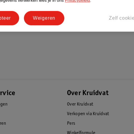
gegevens verwerken lees je in ons
Privacybeleid
.
pteer
Weigeren
Zelf cooki
rvice
Over Kruidvat
agen
Over Kruidvat
Verkopen via Kruidvat
eren
Pers
Winkelformule