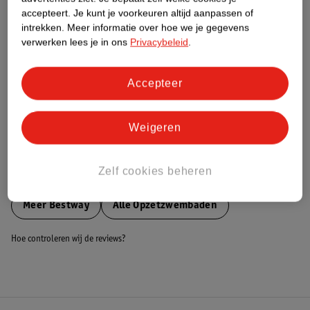
accepteert.
Je kunt je voorkeuren altijd aanpassen of
Nature Impact Score
intrekken.
Meer informatie over hoe we je gegevens
Dit product heeft (nog) geen Nature
verwerken lees je in ons
Privacybeleid
.
Impact Score.
Meer informatie
Accepteer
Bestel & Bezorginformatie
Weigeren
Zelf cookies beheren
Bekijk ook
Meer
Bestway
Alle Opzetzwembaden
Hoe controleren wij de reviews?