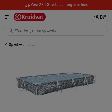
Voor 22:00 besteld, morgen in huis
0
.
00
Opzetzwembaden