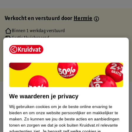
Verkocht en verstuurd door
Hermie
Binnen 1 werkdag verstuurd
Gratis thuisbezorgd
Gratis retourneren via verkooppartner.
Gratis punten met je Kruidvat kaart
Over dit product
We waarderen je privacy
Productinformatie
Wij gebruiken cookies om je de beste online ervaring te
bieden en om onze website persoonlijker en makkelijker te
maken.
Zo kunnen we jou de beste acties en aanbiedingen
Etiketinformatie
tonen en zorgen we dat je ook buiten Kruidvat.nl relevante
advertenties ziet.
Je bepaalt zelf welke cookies je