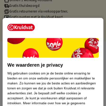
Binnen 1 werkdag verstuurd
Gratis thuisbezorgd
Gratis retourneren via verkooppartner.
Gratis punten met je Kruidvat kaart
Over dit product
Productinformatie
We waarderen je privacy
Etiketinformatie
Wij gebruiken cookies om je de beste online ervaring te
bieden en om onze website persoonlijker en makkelijker te
maken.
Zo kunnen we jou de beste acties en aanbiedingen
Nature Impact Score
tonen en zorgen we dat je ook buiten Kruidvat.nl relevante
advertenties ziet.
Je bepaalt zelf welke cookies je
Dit product heeft (nog) geen Nature
accepteert.
Je kunt je voorkeuren altijd aanpassen of
Impact Score.
intrekken.
Meer informatie over hoe we je gegevens
Meer informatie