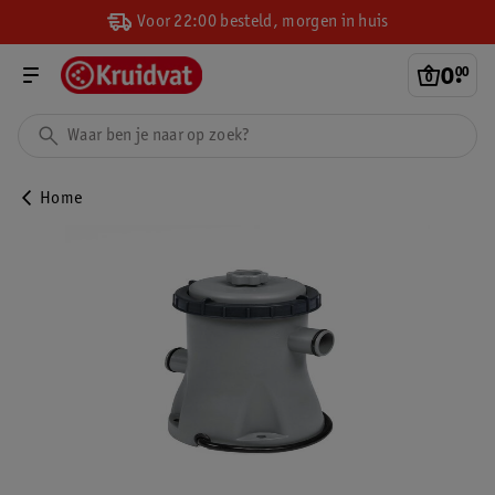
Voor 22:00 besteld, morgen in huis
0
.
00
Home