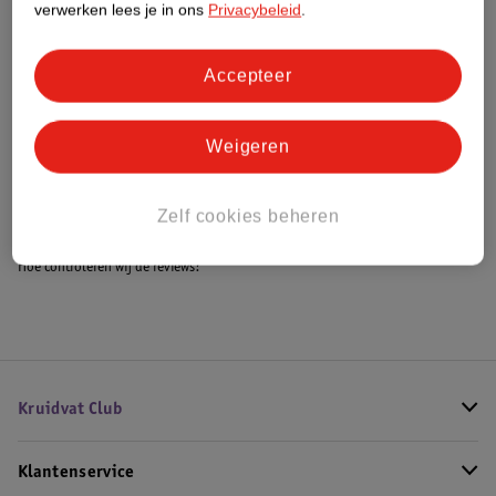
verwerken lees je in ons
Privacybeleid
.
Accepteer
Bestel & Bezorginformatie
Weigeren
Bekijk ook
Meer
Bestway
Zelf cookies beheren
Hoe controleren wij de reviews?
Kruidvat Club
Klantenservice