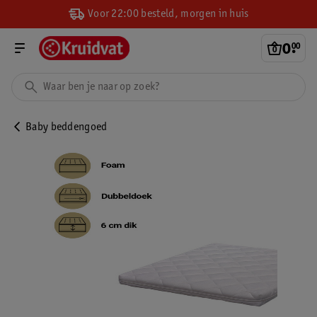
Voor 22:00 besteld, morgen in huis
0
.
00
Baby beddengoed