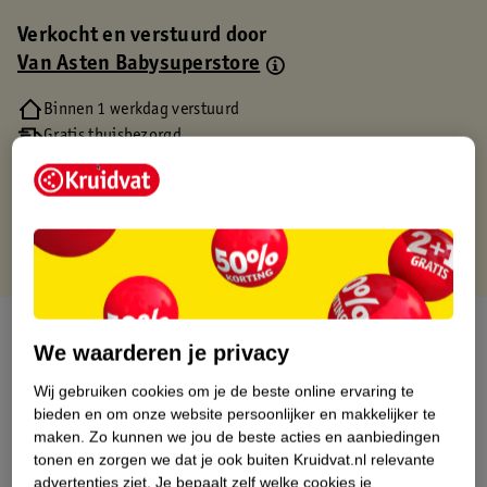
Verkocht en verstuurd door
Van Asten Babysuperstore
Binnen 1 werkdag verstuurd
Gratis thuisbezorgd
Gratis retourneren via verkooppartner.
Gratis punten met je Kruidvat kaart
Over dit product
We waarderen je privacy
Productinformatie
Wij gebruiken cookies om je de beste online ervaring te
bieden en om onze website persoonlijker en makkelijker te
maken.
Zo kunnen we jou de beste acties en aanbiedingen
Etiketinformatie
tonen en zorgen we dat je ook buiten Kruidvat.nl relevante
advertenties ziet.
Je bepaalt zelf welke cookies je