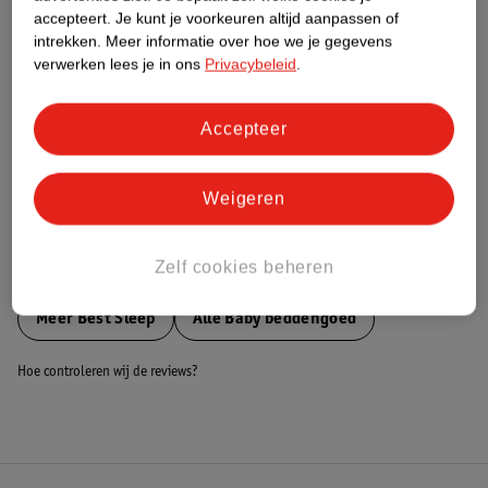
accepteert.
Je kunt je voorkeuren altijd aanpassen of
Nature Impact Score
intrekken.
Meer informatie over hoe we je gegevens
Dit product heeft (nog) geen Nature
verwerken lees je in ons
Privacybeleid
.
Impact Score.
Meer informatie
Accepteer
Bestel & Bezorginformatie
Weigeren
Zelf cookies beheren
Bekijk ook
Meer
Best Sleep
Alle Baby beddengoed
Hoe controleren wij de reviews?