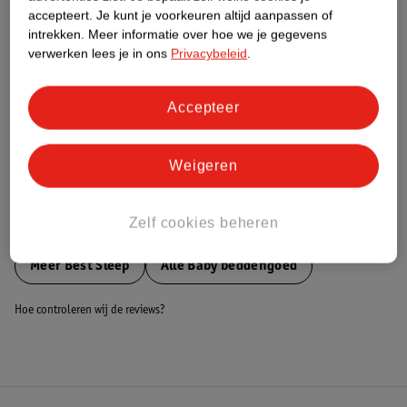
accepteert.
Je kunt je voorkeuren altijd aanpassen of
Nature Impact Score
intrekken.
Meer informatie over hoe we je gegevens
Dit product heeft (nog) geen Nature
verwerken lees je in ons
Privacybeleid
.
Impact Score.
Meer informatie
Accepteer
Bestel & Bezorginformatie
Weigeren
Zelf cookies beheren
Bekijk ook
Meer
Best Sleep
Alle Baby beddengoed
Hoe controleren wij de reviews?