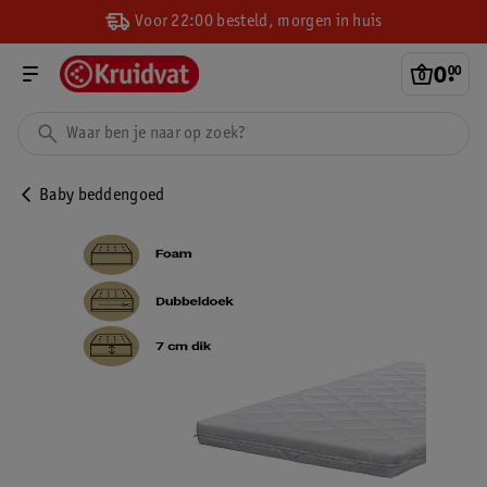
Voor 22:00 besteld, morgen in huis
0
.
00
Baby beddengoed