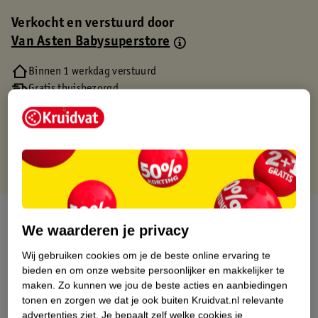
Verkocht en verstuurd door
Van Asten Babysuperstore
Binnen 1 werkdag verstuurd
Gratis thuisbezorgd
Gratis retourneren via verkooppartner.
Gratis punten met je Kruidvat kaart
Over dit product
We waarderen je privacy
Productinformatie
Wij gebruiken cookies om je de beste online ervaring te
bieden en om onze website persoonlijker en makkelijker te
maken.
Zo kunnen we jou de beste acties en aanbiedingen
Etiketinformatie
tonen en zorgen we dat je ook buiten Kruidvat.nl relevante
advertenties ziet.
Je bepaalt zelf welke cookies je