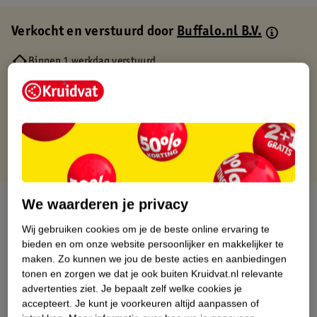
Verkocht en verstuurd door
Buffalo.nl B.V.
Binnen 1 werkdag verstuurd
Gratis thuisbezorgd
Gratis retourneren via verkooppartner.
Gratis punten met je Kruidvat kaart
We waarderen je privacy
Over dit product
Wij gebruiken cookies om je de beste online ervaring te
Productinformatie
bieden en om onze website persoonlijker en makkelijker te
maken.
Zo kunnen we jou de beste acties en aanbiedingen
tonen en zorgen we dat je ook buiten Kruidvat.nl relevante
Nature Impact Score
advertenties ziet.
Je bepaalt zelf welke cookies je
Dit product heeft (nog) geen Nature
accepteert.
Je kunt je voorkeuren altijd aanpassen of
Impact Score.