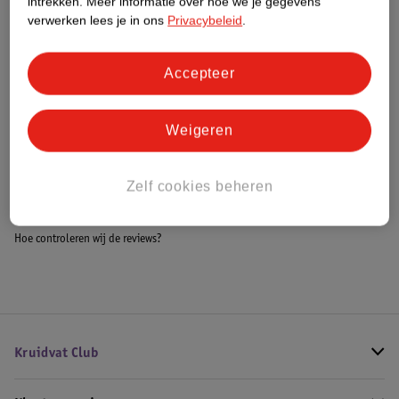
intrekken.
Meer informatie over hoe we je gegevens
Meer informatie
verwerken lees je in ons
Privacybeleid
.
Accepteer
Bestel & Bezorginformatie
Weigeren
Bekijk ook
Zelf cookies beheren
Alle Braces en bandages
Hoe controleren wij de reviews?
Kruidvat Club