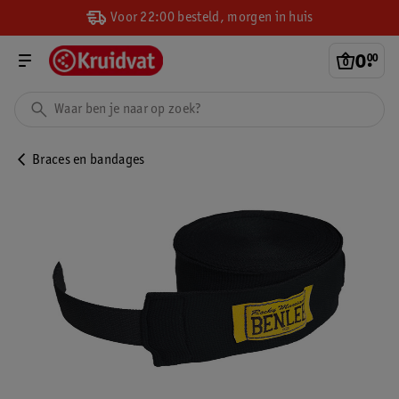
Voor 22:00 besteld, morgen in huis
0
.
00
Braces en bandages