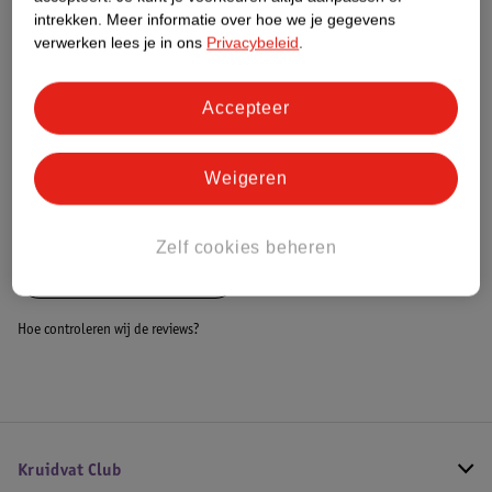
Dit product heeft (nog) geen Nature
intrekken.
Meer informatie over hoe we je gegevens
Impact Score.
verwerken lees je in ons
Privacybeleid
.
Meer informatie
Accepteer
Bestel & Bezorginformatie
Weigeren
Bekijk ook
Zelf cookies beheren
Alle Bokshandschoenen
Hoe controleren wij de reviews?
Kruidvat Club