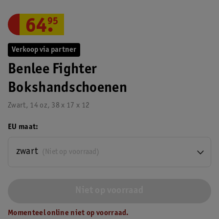
64
.
95
Verkoop via partner
Benlee Fighter
Bokshandschoenen
Zwart, 14 oz, 38 x 17 x 12
EU maat
zwart
(Niet op voorraad)
Niet op voorraad
Momenteel online niet op voorraad.