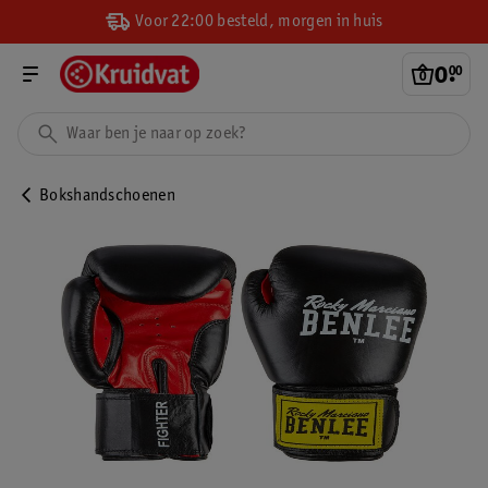
Voor 22:00 besteld, morgen in huis
0
.
00
Bokshandschoenen