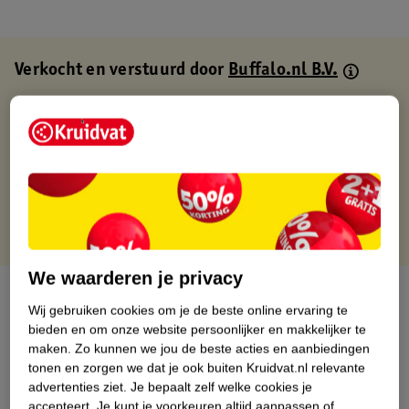
Verkocht en verstuurd door
Buffalo.nl B.V.
Binnen 1 werkdag verstuurd
Gratis thuisbezorgd
Gratis retourneren via verkooppartner.
Gratis punten met je Kruidvat kaart
We waarderen je privacy
Over dit product
Wij gebruiken cookies om je de beste online ervaring te
bieden en om onze website persoonlijker en makkelijker te
Productinformatie
maken.
Zo kunnen we jou de beste acties en aanbiedingen
tonen en zorgen we dat je ook buiten Kruidvat.nl relevante
advertenties ziet.
Je bepaalt zelf welke cookies je
Nature Impact Score
accepteert.
Je kunt je voorkeuren altijd aanpassen of