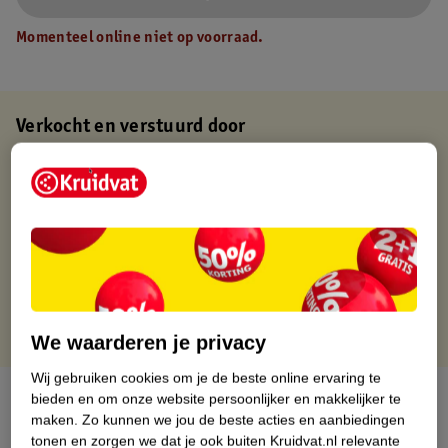
Momenteel online niet op voorraad.
Verkocht en verstuurd door
Baby en Tiener Megastore
Binnen 1 werkdag verstuurd
Gratis thuisbezorgd
Gratis retourneren via verkooppartner.
Gratis punten met je Kruidvat kaart
We waarderen je privacy
Wij gebruiken cookies om je de beste online ervaring te
Over dit product
bieden en om onze website persoonlijker en makkelijker te
maken.
Zo kunnen we jou de beste acties en aanbiedingen
tonen en zorgen we dat je ook buiten Kruidvat.nl relevante
Productinformatie