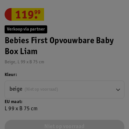
119
.
99
Verkoop via partner
Bebies First Opvouwbare Baby
Box Liam
Beige, L 99 x B 75 cm
Kleur
beige
(Niet op voorraad)
EU maat
L 99 x B 75 cm
Niet op voorraad