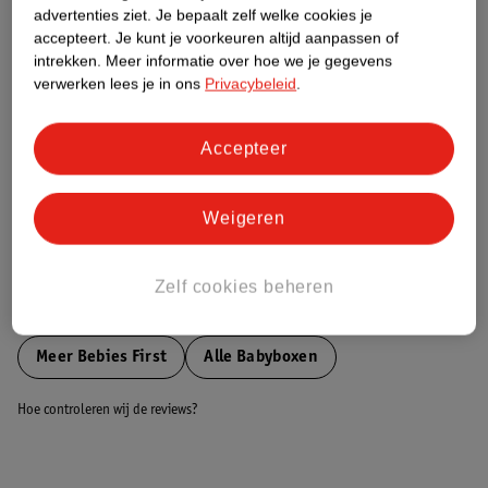
advertenties ziet.
Je bepaalt zelf welke cookies je
accepteert.
Je kunt je voorkeuren altijd aanpassen of
Nature Impact Score
intrekken.
Meer informatie over hoe we je gegevens
verwerken lees je in ons
Privacybeleid
.
Dit product heeft (nog) geen Nature
Impact Score.
Meer informatie
Accepteer
Weigeren
Bestel & Bezorginformatie
Zelf cookies beheren
Bekijk ook
Meer
Bebies First
Alle Babyboxen
Hoe controleren wij de reviews?