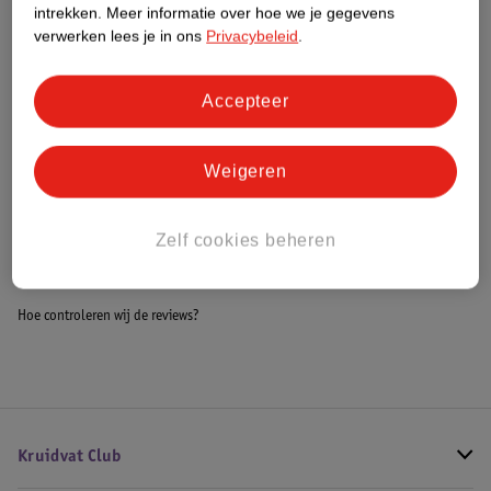
intrekken.
Meer informatie over hoe we je gegevens
Impact Score.
verwerken lees je in ons
Privacybeleid
.
Meer informatie
Accepteer
Bestel & Bezorginformatie
Weigeren
Bekijk ook
Zelf cookies beheren
Alle Opstapjes
Hoe controleren wij de reviews?
Kruidvat Club