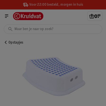
Voor 22:00 besteld, morgen in huis
0
.
00
Opstapjes