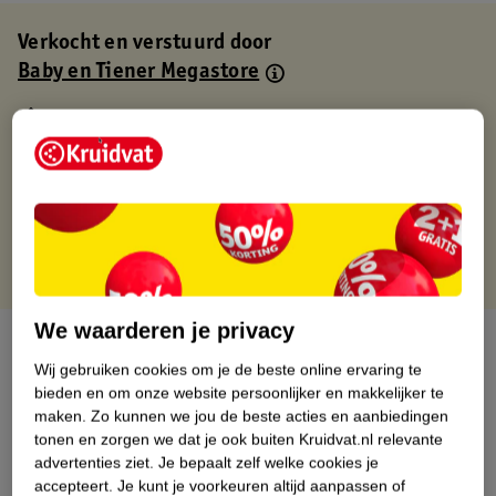
Verkocht en verstuurd door
Baby en Tiener Megastore
Binnen 1 werkdag verstuurd
Gratis thuisbezorgd
Gratis retourneren via verkooppartner.
Gratis punten met je Kruidvat kaart
We waarderen je privacy
Over dit product
Wij gebruiken cookies om je de beste online ervaring te
Productinformatie
bieden en om onze website persoonlijker en makkelijker te
maken.
Zo kunnen we jou de beste acties en aanbiedingen
tonen en zorgen we dat je ook buiten Kruidvat.nl relevante
Nature Impact Score
advertenties ziet.
Je bepaalt zelf welke cookies je
accepteert.
Je kunt je voorkeuren altijd aanpassen of
Dit product heeft (nog) geen Nature