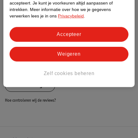
Nature Impact Score
accepteert.
Je kunt je voorkeuren altijd aanpassen of
intrekken.
Meer informatie over hoe we je gegevens
Dit product heeft (nog) geen Nature
verwerken lees je in ons
Privacybeleid
.
Impact Score.
Meer informatie
Accepteer
Bestel & Bezorginformatie
Weigeren
Bekijk ook
Zelf cookies beheren
Alle Kinderwagens
Hoe controleren wij de reviews?