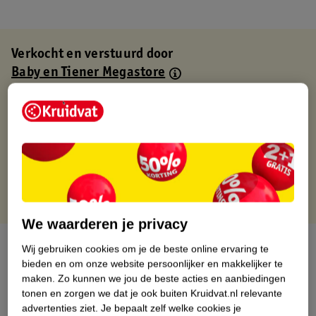
Verkocht en verstuurd door
Baby en Tiener Megastore
Binnen 1 werkdag verstuurd
Gratis thuisbezorgd
Gratis retourneren via verkooppartner.
Gratis punten met je Kruidvat kaart
We waarderen je privacy
Over dit product
Wij gebruiken cookies om je de beste online ervaring te
bieden en om onze website persoonlijker en makkelijker te
Productinformatie
maken.
Zo kunnen we jou de beste acties en aanbiedingen
tonen en zorgen we dat je ook buiten Kruidvat.nl relevante
advertenties ziet.
Je bepaalt zelf welke cookies je