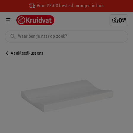
Voor 22:00 besteld, morgen in huis
0
.
00
Aankleedkussens