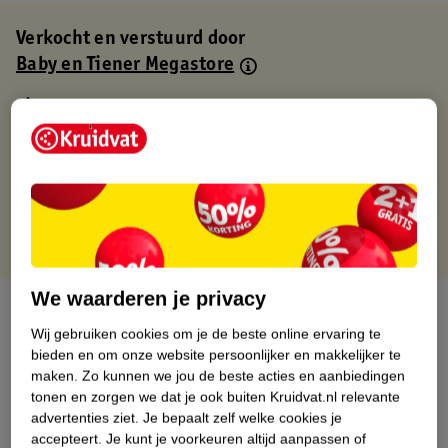
Verkocht en verstuurd door
Baby en Tiener Megastore
Binnen 1 werkdag verstuurd
Gratis thuisbezorgd
Gratis retourneren via verkooppartner.
Gratis punten met je Kruidvat kaart
We waarderen je privacy
Over dit product
Wij gebruiken cookies om je de beste online ervaring te
Productinformatie
bieden en om onze website persoonlijker en makkelijker te
maken.
Zo kunnen we jou de beste acties en aanbiedingen
tonen en zorgen we dat je ook buiten Kruidvat.nl relevante
Nature Impact Score
advertenties ziet.
Je bepaalt zelf welke cookies je
accepteert.
Je kunt je voorkeuren altijd aanpassen of
Dit product heeft (nog) geen Nature