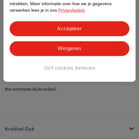
intrekken.
Meer informatie over hoe we je gegevens
Impact Score.
verwerken lees je in ons
Privacybeleid
.
Meer informatie
Accepteer
Bestel & Bezorginformatie
Weigeren
Bekijk ook
Zelf cookies beheren
Alle Aankleedkussens
Hoe controleren wij de reviews?
Kruidvat Club