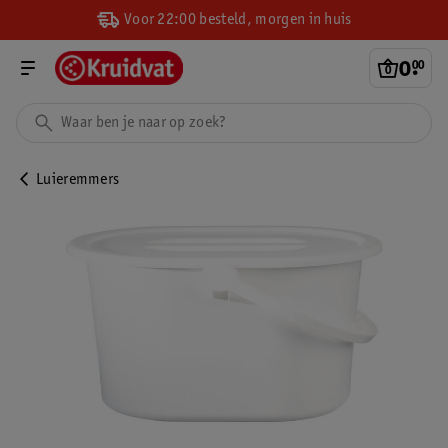
Voor 22:00 besteld, morgen in huis
0
.
00
Luieremmers