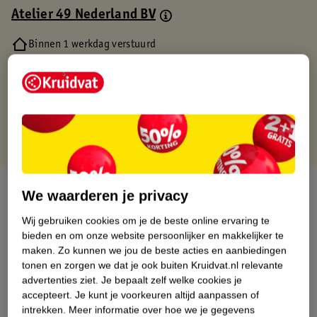
Atelier 49 Nederland BV
Binnen 1 werkdag verstuurd
Gratis thuisbezorgd
Gratis retourneren via verkooppartner.
Gratis punten met je Kruidvat kaart
Over dit product
We waarderen je privacy
Productinformatie
Wij gebruiken cookies om je de beste online ervaring te
bieden en om onze website persoonlijker en makkelijker te
maken.
Zo kunnen we jou de beste acties en aanbiedingen
Nature Impact Score
tonen en zorgen we dat je ook buiten Kruidvat.nl relevante
advertenties ziet.
Je bepaalt zelf welke cookies je
Dit product heeft (nog) geen Nature
accepteert.
Je kunt je voorkeuren altijd aanpassen of
Impact Score.
intrekken.
Meer informatie over hoe we je gegevens
Meer informatie