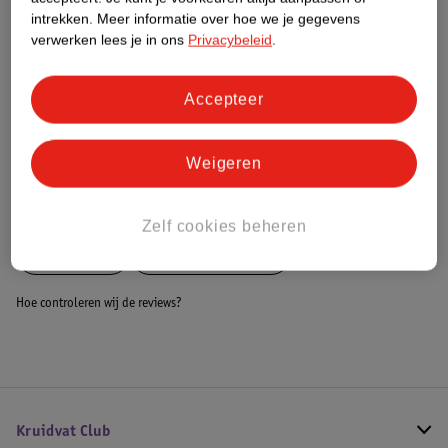
Dit product heeft (nog) geen Nature
intrekken.
Meer informatie over hoe we je gegevens
Impact Score.
verwerken lees je in ons
Privacybeleid
.
Meer informatie
Accepteer
Bestel & Bezorginformatie
Weigeren
Bekijk ook
Zelf cookies beheren
Meer
Beaba
Alle Kinderservies
Hoe controleren wij de reviews?
Kruidvat Club