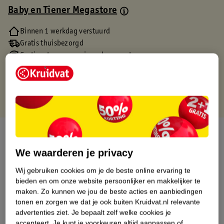
Baby en Tiener Megastore
Binnen 1 werkdag verstuurd
Gratis thuisbezorgd
Gratis retourneren via verkooppartner.
Gratis punten met je Kruidvat kaart
Over dit product
We waarderen je privacy
Productinformatie
Wij gebruiken cookies om je de beste online ervaring te
bieden en om onze website persoonlijker en makkelijker te
Etiketinformatie
maken.
Zo kunnen we jou de beste acties en aanbiedingen
tonen en zorgen we dat je ook buiten Kruidvat.nl relevante
advertenties ziet.
Je bepaalt zelf welke cookies je
Nature Impact Score
accepteert.
Je kunt je voorkeuren altijd aanpassen of