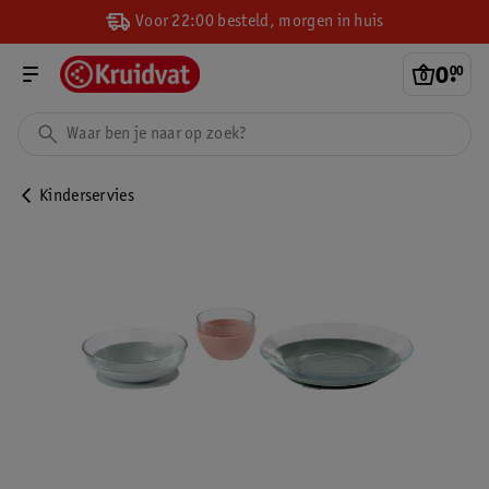
Voor 22:00 besteld, morgen in huis
0
.
00
Kinderservies