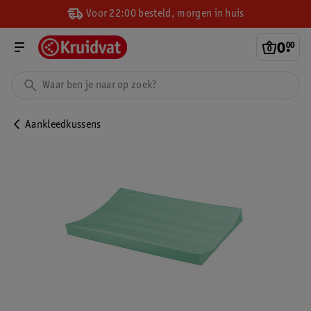
Voor 22:00 besteld, morgen in huis
0
.
00
Aankleedkussens