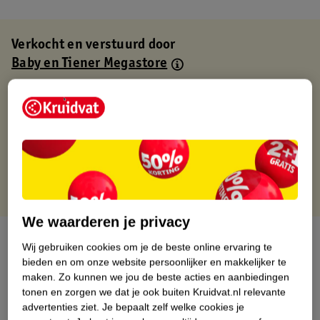
Verkocht en verstuurd door
Baby en Tiener Megastore
Binnen 1 werkdag verstuurd
Gratis thuisbezorgd
Gratis retourneren via verkooppartner.
Gratis punten met je Kruidvat kaart
We waarderen je privacy
Over dit product
Wij gebruiken cookies om je de beste online ervaring te
bieden en om onze website persoonlijker en makkelijker te
Productinformatie
maken.
Zo kunnen we jou de beste acties en aanbiedingen
tonen en zorgen we dat je ook buiten Kruidvat.nl relevante
advertenties ziet.
Je bepaalt zelf welke cookies je
Nature Impact Score