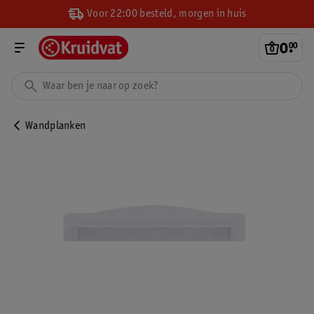
Voor 22:00 besteld, morgen in huis
0
.
00
Wandplanken