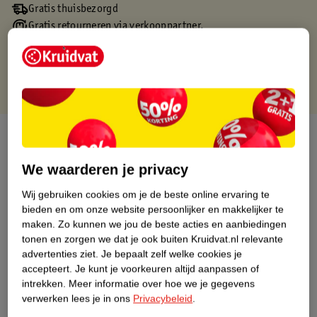
Gratis thuisbezorgd
Gratis retourneren via verkooppartner.
Gratis punten met je Kruidvat kaart
Over dit product
Productinformatie
We waarderen je privacy
Wij gebruiken cookies om je de beste online ervaring te
Nature Impact Score
bieden en om onze website persoonlijker en makkelijker te
maken.
Zo kunnen we jou de beste acties en aanbiedingen
Dit product heeft (nog) geen Nature
tonen en zorgen we dat je ook buiten Kruidvat.nl relevante
Impact Score.
advertenties ziet.
Je bepaalt zelf welke cookies je
Meer informatie
accepteert.
Je kunt je voorkeuren altijd aanpassen of
intrekken.
Meer informatie over hoe we je gegevens
verwerken lees je in ons
Privacybeleid
.