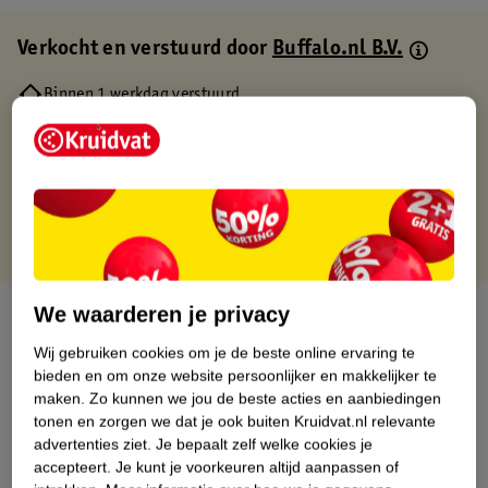
Verkocht en verstuurd door
Buffalo.nl B.V.
Binnen 1 werkdag verstuurd
Gratis thuisbezorgd
Gratis retourneren via verkooppartner.
Gratis punten met je Kruidvat kaart
We waarderen je privacy
Over dit product
Wij gebruiken cookies om je de beste online ervaring te
Productinformatie
bieden en om onze website persoonlijker en makkelijker te
maken.
Zo kunnen we jou de beste acties en aanbiedingen
tonen en zorgen we dat je ook buiten Kruidvat.nl relevante
Nature Impact Score
advertenties ziet.
Je bepaalt zelf welke cookies je
Dit product heeft (nog) geen Nature
accepteert.
Je kunt je voorkeuren altijd aanpassen of
Impact Score.