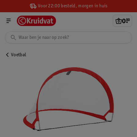
Voor 22:00 besteld, morgen in huis
0
.
00
Voetbal