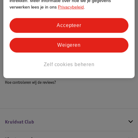
intrekken.
Meer informatie over hoe we je gegevens
Meer informatie
verwerken lees je in ons
Privacybeleid
.
Accepteer
Bestel & Bezorginformatie
Weigeren
Bekijk ook
Zelf cookies beheren
Alle Voetbal
Hoe controleren wij de reviews?
Kruidvat Club