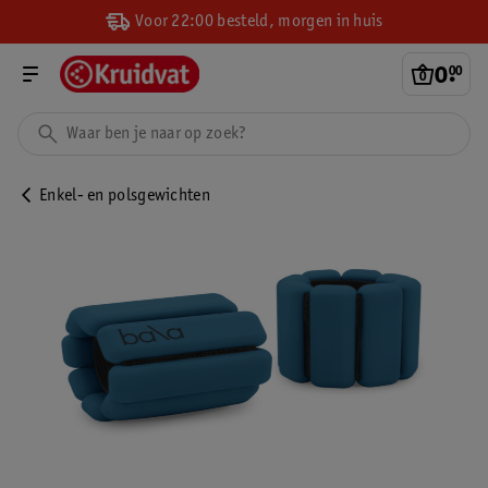
Voor 22:00 besteld, morgen in huis
0
.
00
Enkel- en polsgewichten