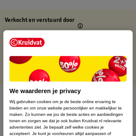
Verkocht en verstuurd door
Binnen 1 werkdag verstuurd
Gratis thuisbezorgd
Gratis retourneren via verkooppartner.
Gratis punten met je Kruidvat kaart
We waarderen je privacy
Over dit product
Wij gebruiken cookies om je de beste online ervaring te
bieden en om onze website persoonlijker en makkelijker te
Productinformatie
maken.
Zo kunnen we jou de beste acties en aanbiedingen
tonen en zorgen we dat je ook buiten Kruidvat.nl relevante
Nature Impact Score
advertenties ziet.
Je bepaalt zelf welke cookies je
accepteert.
Je kunt je voorkeuren altijd aanpassen of