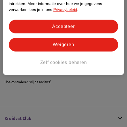
Dit product heeft (nog) geen Nature
intrekken.
Meer informatie over hoe we je gegevens
Impact Score.
verwerken lees je in ons
Privacybeleid
.
Meer informatie
Accepteer
Bestel & Bezorginformatie
Weigeren
Bekijk ook
Zelf cookies beheren
Alle Enkel- en polsgewichten
Hoe controleren wij de reviews?
Kruidvat Club