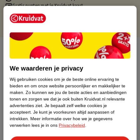
Gratis punten met je Kruidvat kaart
Over dit product
Productinformatie
We waarderen je privacy
Nature Impact Score
Wij gebruiken cookies om je de beste online ervaring te
bieden en om onze website persoonlijker en makkelijker te
Dit product heeft (nog) geen Nature
maken.
Zo kunnen we jou de beste acties en aanbiedingen
Impact Score.
tonen en zorgen we dat je ook buiten Kruidvat.nl relevante
Meer informatie
advertenties ziet.
Je bepaalt zelf welke cookies je
accepteert.
Je kunt je voorkeuren altijd aanpassen of
intrekken.
Meer informatie over hoe we je gegevens
verwerken lees je in ons
Privacybeleid
.
Bestel & Bezorginformatie