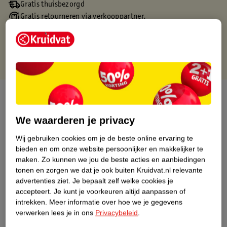
Gratis thuisbezorgd
Gratis retourneren via verkooppartner.
Gratis punten met je Kruidvat kaart
Over dit product
Productinformatie
We waarderen je privacy
Wij gebruiken cookies om je de beste online ervaring te
Nature Impact Score
bieden en om onze website persoonlijker en makkelijker te
maken.
Zo kunnen we jou de beste acties en aanbiedingen
Dit product heeft (nog) geen Nature
tonen en zorgen we dat je ook buiten Kruidvat.nl relevante
Impact Score.
advertenties ziet.
Je bepaalt zelf welke cookies je
Meer informatie
accepteert.
Je kunt je voorkeuren altijd aanpassen of
intrekken.
Meer informatie over hoe we je gegevens
verwerken lees je in ons
Privacybeleid
.
Bestel & Bezorginformatie