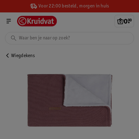
Voor 22:00 besteld, morgen in huis
0
.
00
Wiegdekens