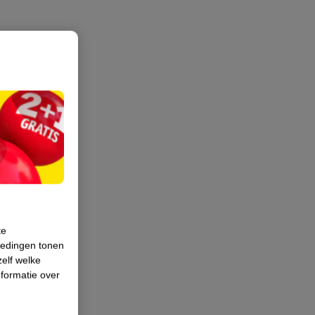
te
iedingen tonen
zelf welke
formatie over