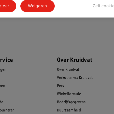
pteer
Weigeren
Zelf cooki
rvice
Over Kruidvat
agen
Over Kruidvat
Verkopen via Kruidvat
eren
Pers
Winkelformule
do
Bedrijfsgegevens
tourneren
Duurzaamheid