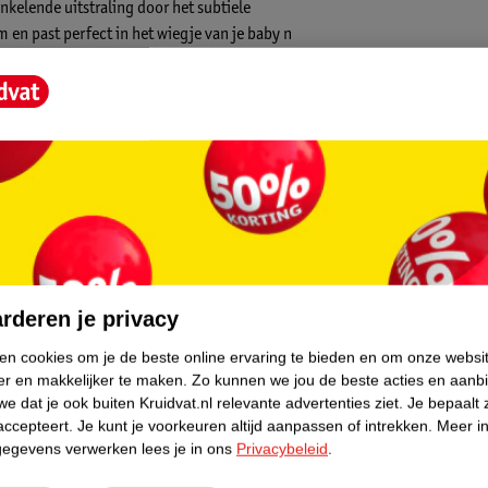
nkelende uitstraling door het subtiele
cm en past perfect in het wiegje van je baby n
kentje matcht zo'n beetje overal bij en is
onder dit warme dekentje met superzachte
core.
emisch reinigen
rderen je privacy
ken cookies om je de beste online ervaring te bieden en om onze websi
er en makkelijker te maken.
Zo kunnen we jou de beste acties en aanb
e dat je ook buiten Kruidvat.nl relevante advertenties ziet.
Je bepaalt 
accepteert.
Je kunt je voorkeuren altijd aanpassen of intrekken.
Meer in
gegevens verwerken lees je in ons
Privacybeleid
.