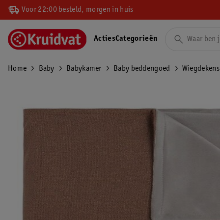
Voor 22:00 besteld, morgen in huis
Acties
Categorieën
Home
Baby
Babykamer
Baby beddengoed
Wiegdekens