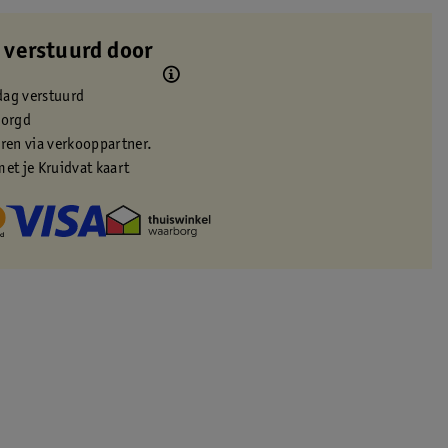
 verstuurd door
dag verstuurd
zorgd
eren via verkooppartner.
met je Kruidvat kaart