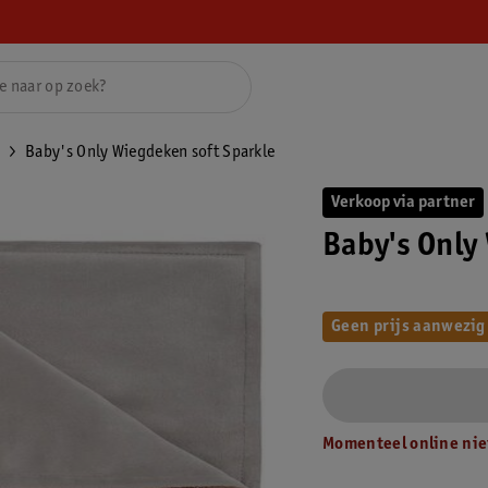
Baby's Only Wiegdeken soft Sparkle
Verkoop via partner
Baby's Only
Geen prijs aanwezig
Momenteel online nie