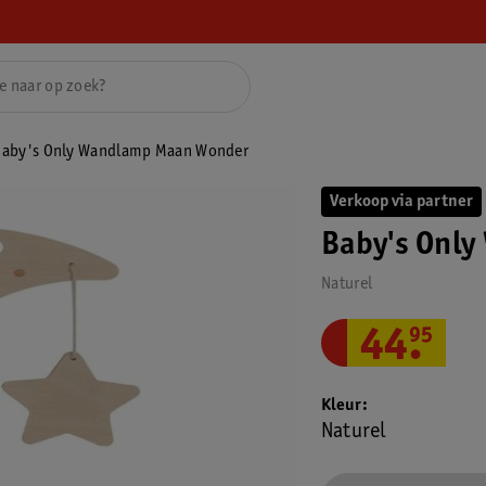
aby's Only Wandlamp Maan Wonder
Verkoop via partner
Baby's Onl
Naturel
44
.
95
Kleur
Naturel