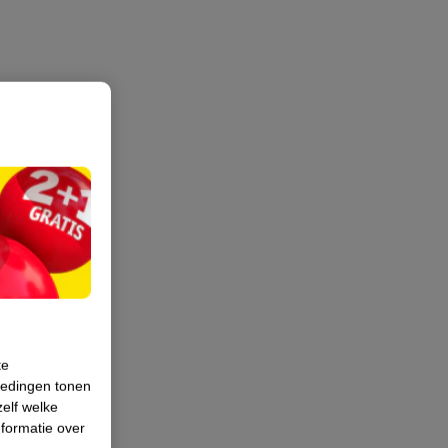
te
iedingen tonen
zelf welke
formatie over