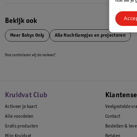
hoe we je 
Acce
Bekijk ook
Meer
Babys Only
Alle Nachtlampjes en projectoren
Hoe controleren wij de reviews?
Kruidvat Club
Klantense
Activeer je kaart
Veelgestelde vr
Alle voordelen
Contact
Gratis producten
Bestellen & lev
Mijn Kruidvat
Betalen