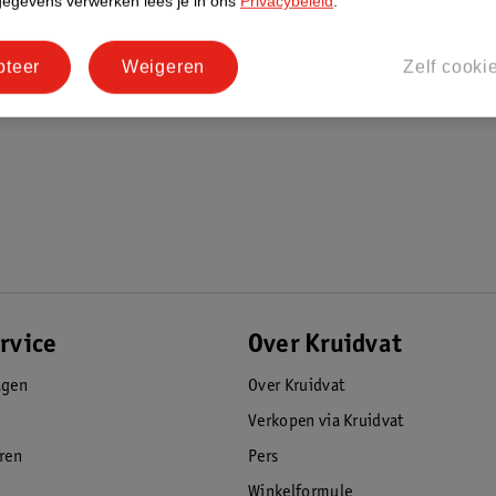
gegevens verwerken lees je in ons
Privacybeleid
.
pteer
Weigeren
Zelf cooki
rvice
Over Kruidvat
agen
Over Kruidvat
Verkopen via Kruidvat
eren
Pers
Winkelformule