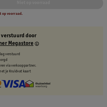
Niet op voorraad
t op voorraad.
 verstuurd door
ner Megastore
dag verstuurd
zorgd
eren via verkooppartner.
met je Kruidvat kaart