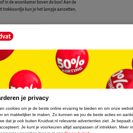
 of in de woonkamer boven de box! Aan de
et trekkoordje kun je het lampje aanzetten.
dere ruimte
core.
rderen je privacy
ken cookies om je de beste online ervaring te bieden en om onze websi
er en makkelijker te maken.
Zo kunnen we jou de beste acties en aanb
e dat je ook buiten Kruidvat.nl relevante advertenties ziet.
Je bepaalt 
accepteert.
Je kunt je voorkeuren altijd aanpassen of intrekken.
Meer in