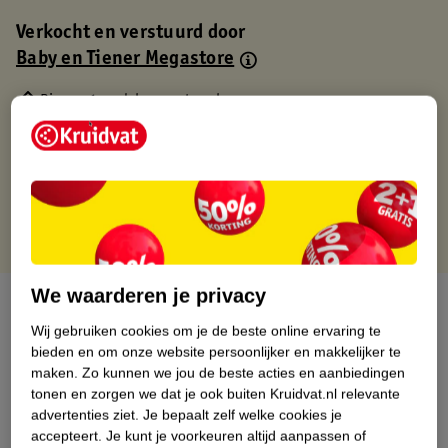
Verkocht en verstuurd door
Baby en Tiener Megastore
Binnen 1 werkdag verstuurd
Gratis thuisbezorgd
Gratis retourneren via verkooppartner.
Gratis punten met je Kruidvat kaart
We waarderen je privacy
Over dit product
Wij gebruiken cookies om je de beste online ervaring te
Productinformatie
bieden en om onze website persoonlijker en makkelijker te
maken.
Zo kunnen we jou de beste acties en aanbiedingen
tonen en zorgen we dat je ook buiten Kruidvat.nl relevante
Nature Impact Score
advertenties ziet.
Je bepaalt zelf welke cookies je
accepteert.
Je kunt je voorkeuren altijd aanpassen of
Dit product heeft (nog) geen Nature