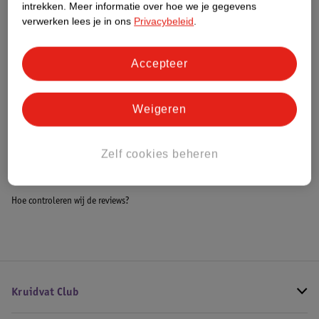
intrekken.
Meer informatie over hoe we je gegevens
Impact Score.
verwerken lees je in ons
Privacybeleid
.
Meer informatie
Accepteer
Bestel & Bezorginformatie
Weigeren
Bekijk ook
Zelf cookies beheren
Alle Baby beddengoed
Hoe controleren wij de reviews?
Kruidvat Club