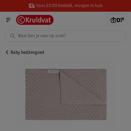
Voor 22:00 besteld, morgen in huis
0
.
00
Baby beddengoed