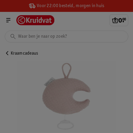
Voor 22:00 besteld, morgen in huis
0
.
00
Kraamcadeaus