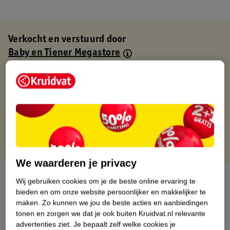
Verkocht en verstuurd door
Baby en Tiener Megastore
Binnen 1 werkdag verstuurd
Gratis thuisbezorgd
Gratis retourneren via verkooppartner.
Gratis punten met je Kruidvat kaart
We waarderen je privacy
Over dit product
Wij gebruiken cookies om je de beste online ervaring te
bieden en om onze website persoonlijker en makkelijker te
Productinformatie
maken.
Zo kunnen we jou de beste acties en aanbiedingen
tonen en zorgen we dat je ook buiten Kruidvat.nl relevante
advertenties ziet.
Je bepaalt zelf welke cookies je