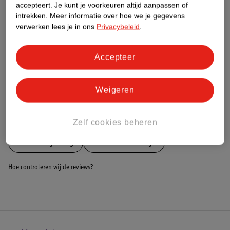
Nature Impact Score
accepteert.
Je kunt je voorkeuren altijd aanpassen of
intrekken.
Meer informatie over hoe we je gegevens
Dit product heeft (nog) geen Nature
verwerken lees je in ons
Privacybeleid
.
Impact Score.
Meer informatie
Accepteer
Bestel & Bezorginformatie
Weigeren
Bekijk ook
Zelf cookies beheren
Meer
Babys Only
Alle Muziekdoosje
Hoe controleren wij de reviews?