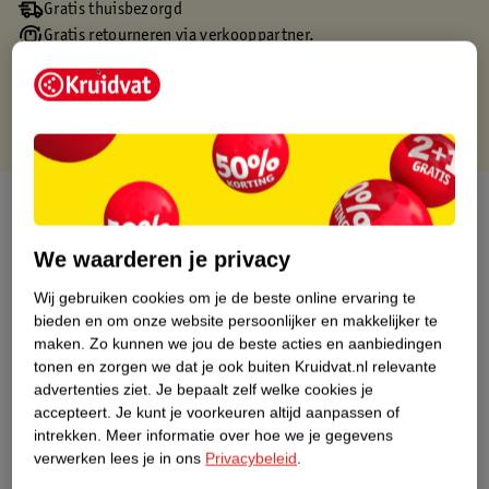
Gratis thuisbezorgd
Gratis retourneren via verkooppartner.
Gratis punten met je Kruidvat kaart
Over dit product
Productinformatie
We waarderen je privacy
Wij gebruiken cookies om je de beste online ervaring te
Nature Impact Score
bieden en om onze website persoonlijker en makkelijker te
maken.
Zo kunnen we jou de beste acties en aanbiedingen
Dit product heeft (nog) geen Nature
tonen en zorgen we dat je ook buiten Kruidvat.nl relevante
Impact Score.
advertenties ziet.
Je bepaalt zelf welke cookies je
Meer informatie
accepteert.
Je kunt je voorkeuren altijd aanpassen of
intrekken.
Meer informatie over hoe we je gegevens
verwerken lees je in ons
Privacybeleid
.
Bestel & Bezorginformatie