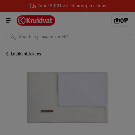
Voor 22:00 besteld, morgen in huis
0
.
00
Ledikantdekens