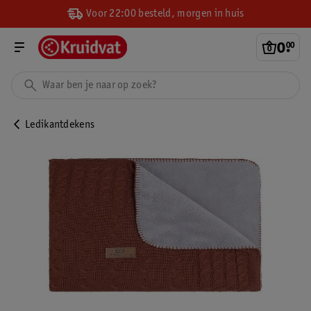
Voor 22:00 besteld, morgen in huis
0
.
00
Ledikantdekens