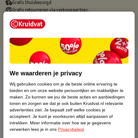
Gratis thuisbezorgd
Gratis retourneren via verkooppartner.
Gratis punten met je Kruidvat kaart
Over dit product
Productinformatie
We waarderen je privacy
Wij gebruiken cookies om je de beste online ervaring te
Nature Impact Score
bieden en om onze website persoonlijker en makkelijker te
maken.
Zo kunnen we jou de beste acties en aanbiedingen
Dit product heeft (nog) geen Nature
tonen en zorgen we dat je ook buiten Kruidvat.nl relevante
Impact Score.
advertenties ziet.
Je bepaalt zelf welke cookies je
Meer informatie
accepteert.
Je kunt je voorkeuren altijd aanpassen of
intrekken.
Meer informatie over hoe we je gegevens
verwerken lees je in ons
Privacybeleid
.
Bestel & Bezorginformatie