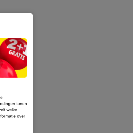
te
iedingen tonen
zelf welke
formatie over