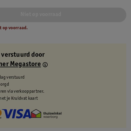
Niet op voorraad
t op voorraad.
 verstuurd door
ner Megastore
dag verstuurd
zorgd
eren via verkooppartner.
met je Kruidvat kaart