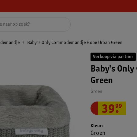
demandje
Baby's Only Commodemandje Hope Urban Green
Verkoop via partner
Baby's Onl
Green
Groen
39
.
99
Kleur
Groen