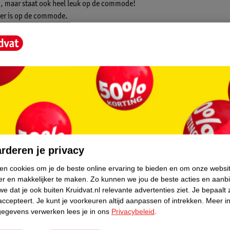
h, maar staat ook heel leuk op de commode!
her is op de commode.
core.
rderen je privacy
ken cookies om je de beste online ervaring te bieden en om onze websi
er en makkelijker te maken.
Zo kunnen we jou de beste acties en aanb
e dat je ook buiten Kruidvat.nl relevante advertenties ziet.
Je bepaalt 
accepteert.
Je kunt je voorkeuren altijd aanpassen of intrekken.
Meer in
gegevens verwerken lees je in ons
Privacybeleid
.