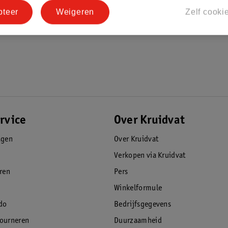
pteer
Weigeren
Zelf cooki
rvice
Over Kruidvat
agen
Over Kruidvat
Verkopen via Kruidvat
eren
Pers
Winkelformule
do
Bedrijfsgegevens
tourneren
Duurzaamheid