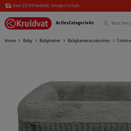
Voor 22:00 besteld, morgen in huis
Acties
Categorieën
Home
Baby
Babykamer
Babykameraccessoires
Commo