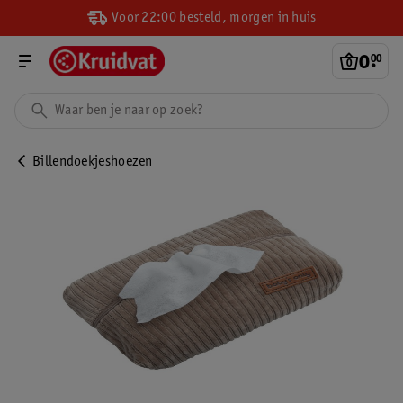
Voor 22:00 besteld, morgen in huis
0
.
00
Billendoekjeshoezen