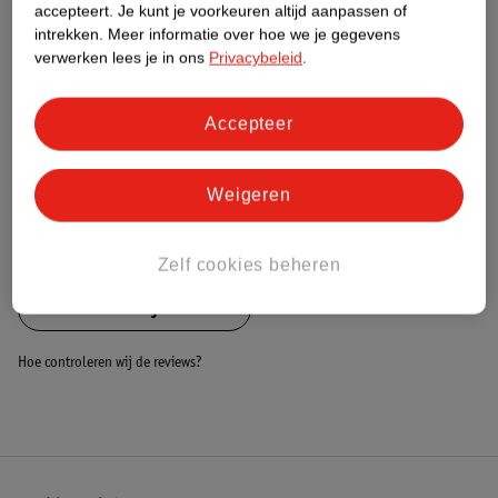
Nature Impact Score
accepteert.
Je kunt je voorkeuren altijd aanpassen of
intrekken.
Meer informatie over hoe we je gegevens
Dit product heeft (nog) geen Nature
verwerken lees je in ons
Privacybeleid
.
Impact Score.
Meer informatie
Accepteer
Bestel & Bezorginformatie
Weigeren
Bekijk ook
Zelf cookies beheren
Alle Billendoekjeshoezen
Hoe controleren wij de reviews?