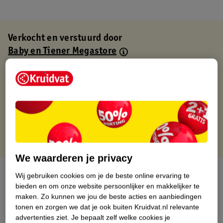
Verkocht en verstuurd door
Baby en Tiener Megastore
Binnen 1 werkdag verstuurd
Gratis thuisbezorgd
Gratis retourneren via verkooppartner.
Gratis punten met je Kruidvat kaart
We waarderen je privacy
Over dit product
Wij gebruiken cookies om je de beste online ervaring te
bieden en om onze website persoonlijker en makkelijker te
Productinformatie
maken.
Zo kunnen we jou de beste acties en aanbiedingen
tonen en zorgen we dat je ook buiten Kruidvat.nl relevante
advertenties ziet.
Je bepaalt zelf welke cookies je