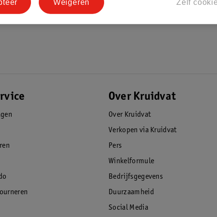
pteer
Weigeren
Zelf cooki
rvice
Over Kruidvat
agen
Over Kruidvat
Verkopen via Kruidvat
eren
Pers
Winkelformule
do
Bedrijfsgegevens
tourneren
Duurzaamheid
Social Media