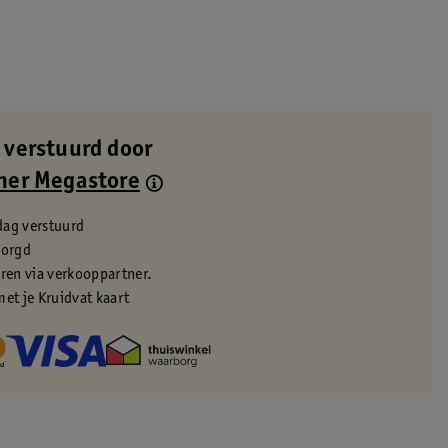
 verstuurd door
ner Megastore
dag verstuurd
zorgd
eren via verkooppartner.
met je Kruidvat kaart