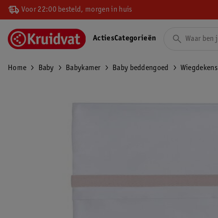
Voor 22:00 besteld, morgen in huis
Acties
Categorieën
Home
Baby
Babykamer
Baby beddengoed
Wiegdekens