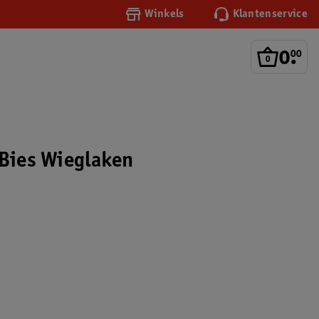
Winkels
Klantenservice
0
.
00
 Bies Wieglaken