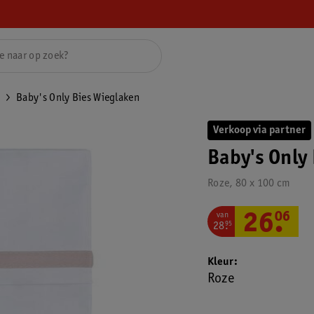
Baby's Only Bies Wieglaken
Verkoop via partner
Baby's Only
Roze, 80 x 100 cm
van
26
.
06
28
.
95
Kleur
Roze