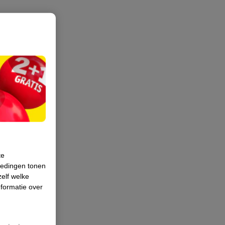
te
iedingen tonen
zelf welke
formatie over