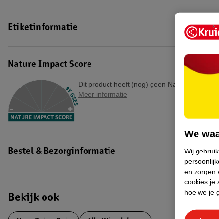
EAN code:8720088337387
Etiketinformatie
Nature Impact Score
Dit product heeft (nog) geen Nature Impact S
Meer informatie
We waa
Wij gebrui
Bestel & Bezorginformatie
persoonlijk
en zorgen w
cookies je 
hoe we je 
Bekijk ook