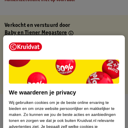
Momenteel online niet op voorraad.
Verkocht en verstuurd door
Baby en Tiener Megastore
Binnen 1 werkdag verstuurd
Gratis thuisbezorgd
Gratis retourneren via verkooppartner.
Gratis punten met je Kruidvat kaart
We waarderen je privacy
Over dit product
Wij gebruiken cookies om je de beste online ervaring te
bieden en om onze website persoonlijker en makkelijker te
maken.
Zo kunnen we jou de beste acties en aanbiedingen
Productinformatie
tonen en zorgen we dat je ook buiten Kruidvat.nl relevante
advertenties ziet.
Je bepaalt zelf welke cookies je