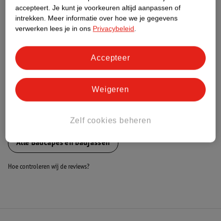
Nature Impact Score
accepteert.
Je kunt je voorkeuren altijd aanpassen of
intrekken.
Meer informatie over hoe we je gegevens
Dit product heeft (nog) geen Nature
verwerken lees je in ons
Privacybeleid
.
Impact Score.
Meer informatie
Accepteer
Bestel & Bezorginformatie
Weigeren
Zelf cookies beheren
Bekijk ook
Alle Badcapes en badjassen
Hoe controleren wij de reviews?