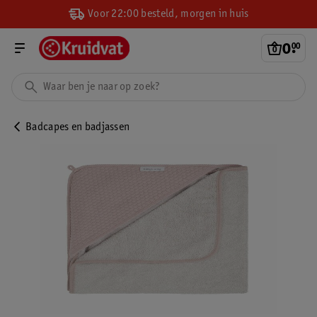
Voor 22:00 besteld, morgen in huis
0
.
00
Badcapes en badjassen