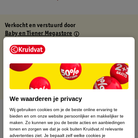
Verkocht en verstuurd door
Baby en Tiener Megastore
Binnen 1 werkdag verstuurd
Gratis thuisbezorgd
Gratis retourneren via verkooppartner.
Gratis punten met je Kruidvat kaart
We waarderen je privacy
Over dit product
Wij gebruiken cookies om je de beste online ervaring te
bieden en om onze website persoonlijker en makkelijker te
maken.
Zo kunnen we jou de beste acties en aanbiedingen
Productinformatie
tonen en zorgen we dat je ook buiten Kruidvat.nl relevante
advertenties ziet.
Je bepaalt zelf welke cookies je