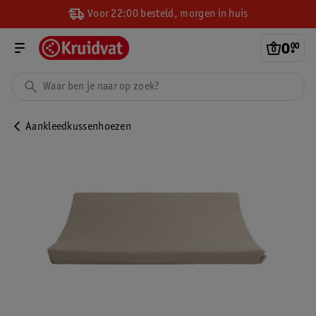
Voor 22:00 besteld, morgen in huis
0
.
00
Aankleedkussenhoezen