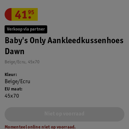
41
.
95
Verkoop via partner
Baby's Only Aankleedkussenhoes
Dawn
Beige/Ecru, 45x70
Kleur
Beige/Ecru
EU maat
45x70
Niet op voorraad
Momenteel online niet op voorraad.