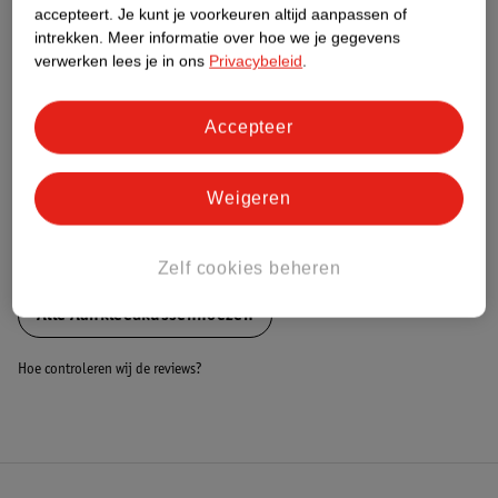
Nature Impact Score
accepteert.
Je kunt je voorkeuren altijd aanpassen of
intrekken.
Meer informatie over hoe we je gegevens
Dit product heeft (nog) geen Nature
verwerken lees je in ons
Privacybeleid
.
Impact Score.
Meer informatie
Accepteer
Bestel & Bezorginformatie
Weigeren
Bekijk ook
Zelf cookies beheren
Alle Aankleedkussenhoezen
Hoe controleren wij de reviews?