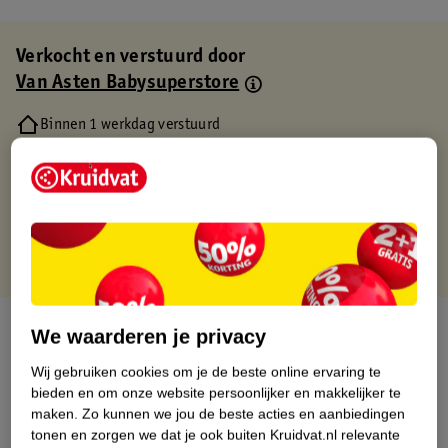
Verkocht en verstuurd door
Van Asten Babysuperstore
Binnen 1 werkdag verstuurd
Gratis thuisbezorgd
Gratis retourneren via verkooppartner.
Gratis punten met je Kruidvat kaart
Over dit product
We waarderen je privacy
Wij gebruiken cookies om je de beste online ervaring te
Productinformatie
bieden en om onze website persoonlijker en makkelijker te
maken.
Zo kunnen we jou de beste acties en aanbiedingen
Etiketinformatie
tonen en zorgen we dat je ook buiten Kruidvat.nl relevante