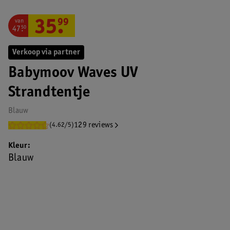
van
35
.
99
47
.
50
Verkoop via partner
Babymoov Waves UV
Strandtentje
Blauw
129 reviews
(4.62/5)
Kleur
Blauw