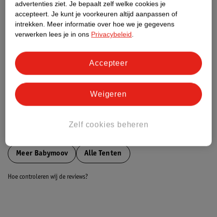
advertenties ziet.
Je bepaalt zelf welke cookies je
accepteert.
Je kunt je voorkeuren altijd aanpassen of
Nature Impact Score
intrekken.
Meer informatie over hoe we je gegevens
verwerken lees je in ons
Privacybeleid
.
Dit product heeft (nog) geen Nature
Impact Score.
Meer informatie
Accepteer
Weigeren
Bestel & Bezorginformatie
Zelf cookies beheren
Bekijk ook
Meer
Babymoov
Alle Tenten
Hoe controleren wij de reviews?