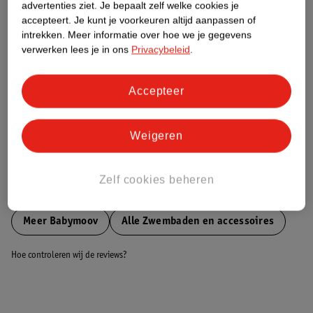
advertenties ziet.
Je bepaalt zelf welke cookies je
accepteert.
Je kunt je voorkeuren altijd aanpassen of
Nature Impact Score
intrekken.
Meer informatie over hoe we je gegevens
verwerken lees je in ons
Privacybeleid
.
Dit product heeft (nog) geen Nature
Impact Score.
Meer informatie
Accepteer
Weigeren
Bestel & Bezorginformatie
Zelf cookies beheren
Bekijk ook
Meer
Babymoov
Alle Zwembaden en accessoires
Hoe controleren wij de reviews?