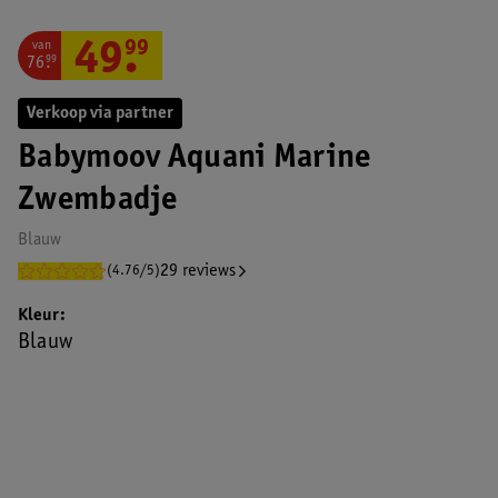
van
49
.
99
76
.
99
Verkoop via partner
Babymoov Aquani Marine
Zwembadje
Blauw
29 reviews
(4.76/5)
Kleur
Blauw