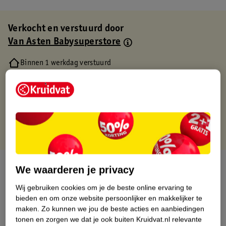
Verkocht en verstuurd door
Van Asten Babysuperstore
Binnen 1 werkdag verstuurd
Gratis thuisbezorgd
Gratis retourneren via verkooppartner.
Gratis punten met je Kruidvat kaart
Over dit product
We waarderen je privacy
Wij gebruiken cookies om je de beste online ervaring te
Productinformatie
bieden en om onze website persoonlijker en makkelijker te
maken.
Zo kunnen we jou de beste acties en aanbiedingen
Etiketinformatie
tonen en zorgen we dat je ook buiten Kruidvat.nl relevante