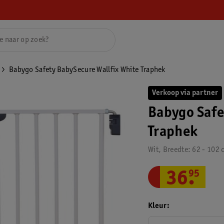
Babygo Safety BabySecure Wallfix White Traphek
Verkoop via partner
Babygo Safe
Traphek
Wit, Breedte: 62 - 102
36
.
95
Kleur