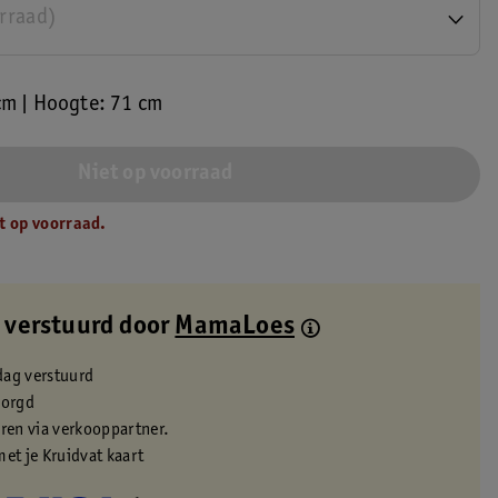
orraad)
cm | Hoogte: 71 cm
Niet op voorraad
t op voorraad.
 verstuurd door
MamaLoes
dag verstuurd
zorgd
eren via verkooppartner.
met je Kruidvat kaart