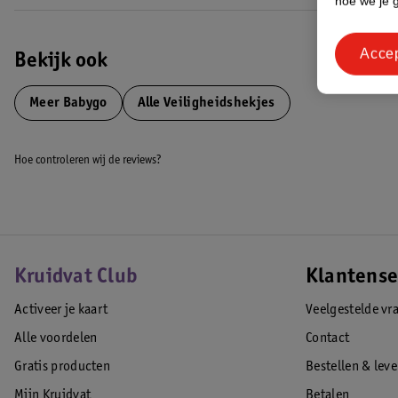
hoe we je 
• Bevestigen met schroeven
• Hek opent tot wel 180°
Acce
• Geschikt voor openingen van 62 tot 102 cm
Bekijk ook
• Hoogte traphek: 71 cm
EAN code:4260332055789
Meer
Babygo
Alle Veiligheidshekjes
Hoe controleren wij de reviews?
Kruidvat Club
Klantense
Activeer je kaart
Veelgestelde vr
Alle voordelen
Contact
Gratis producten
Bestellen & lev
Mijn Kruidvat
Betalen