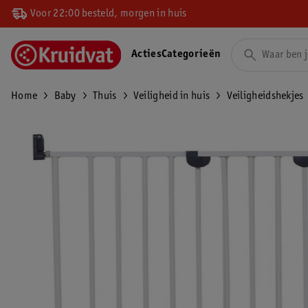
Voor 22:00 besteld, morgen in huis
Acties
Categorieën
Home
Baby
Thuis
Veiligheid in huis
Veiligheidshekjes