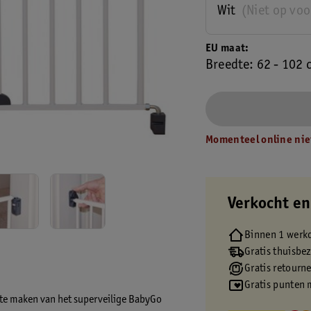
Wit
(Niet op vo
EU maat
Breedte: 62 - 102 
Momenteel online nie
Verkocht en
Binnen 1 werk
Gratis thuisbe
Gratis retourn
Gratis punten 
 te maken van het superveilige BabyGo