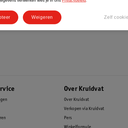
gegevens verwerken lees je in ons
Privacybeleid
.
pteer
Weigeren
Zelf cooki
rvice
Over Kruidvat
agen
Over Kruidvat
Verkopen via Kruidvat
eren
Pers
Winkelformule