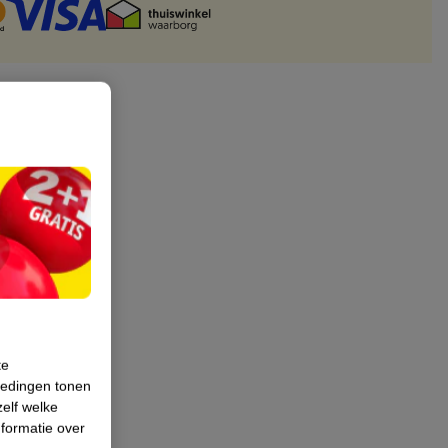
te
iedingen tonen
zelf welke
formatie over