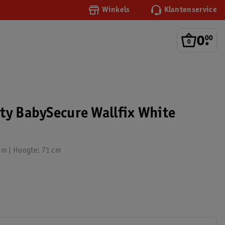
Winkels
Klantenservice
0
.
00
ty BabySecure Wallfix White
 cm | Hoogte: 71 cm