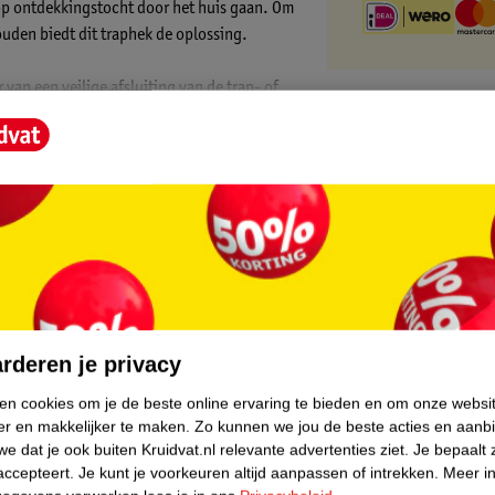
l op ontdekkingstocht door het huis gaan. Om
ouden biedt dit traphek de oplossing.
 van een veilige afsluiting van de trap- of
e deurpost. Het hekje is enkel geschikt voor
er breed.
hanisme in te drukken en het poortje te
it je de ruimte weer veilig achter je dicht.
met een lichtvochtige doek.
core.
rderen je privacy
ken cookies om je de beste online ervaring te bieden en om onze websi
er en makkelijker te maken.
Zo kunnen we jou de beste acties en aanb
e dat je ook buiten Kruidvat.nl relevante advertenties ziet.
Je bepaalt 
 te openen
accepteert.
Je kunt je voorkeuren altijd aanpassen of intrekken.
Meer in