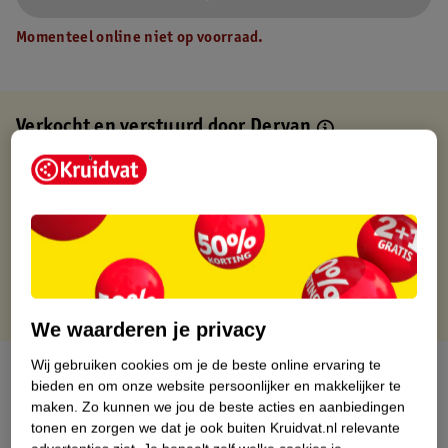
Momenteel online niet op voorraad.
Verkocht en verstuurd door
Deryan
Binnen 1 werkdag verstuurd
Gratis thuisbezorgd
Gratis retourneren via verkooppartner.
Gratis punten met je Kruidvat kaart
We waarderen je privacy
Wij gebruiken cookies om je de beste online ervaring te
Over dit product
bieden en om onze website persoonlijker en makkelijker te
maken.
Zo kunnen we jou de beste acties en aanbiedingen
Productinformatie
tonen en zorgen we dat je ook buiten Kruidvat.nl relevante