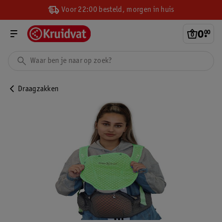
Voor 22:00 besteld, morgen in huis
0
.
00
Draagzakken