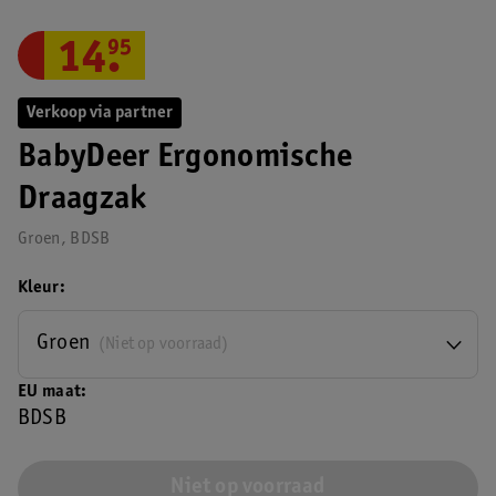
14
.
95
Verkoop via partner
BabyDeer Ergonomische
Draagzak
Groen, BDSB
Kleur
Groen
(Niet op voorraad)
EU maat
BDSB
Niet op voorraad