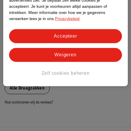
advertenties ziet.
Je bepaalt zelf welke cookies je
accepteert.
Je kunt je voorkeuren altijd aanpassen of
Nature Impact Score
intrekken.
Meer informatie over hoe we je gegevens
Dit product heeft (nog) geen Nature
verwerken lees je in ons
Privacybeleid
.
Impact Score.
Meer informatie
Accepteer
Bestel & Bezorginformatie
Weigeren
Zelf cookies beheren
Bekijk ook
Alle Draagzakken
Hoe controleren wij de reviews?