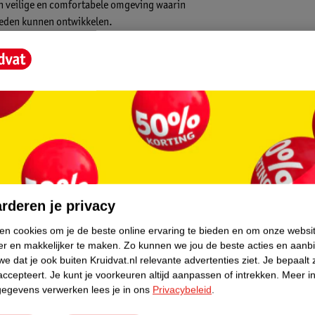
en veilige en comfortabele omgeving waarin
heden kunnen ontwikkelen.
jdig speeloppervlak van 90 x 90 cm vormen.
oor kleine avonturen en speelmomenten.
n. Hierdoor kan je jouw kindje met een
core.
rderen je privacy
ok ideaal voor buiten in de tuin! De
 bescherming tegen koude en natte vloeren
ken cookies om je de beste online ervaring te bieden en om onze websi
er en makkelijker te maken.
Zo kunnen we jou de beste acties en aanb
e dat je ook buiten Kruidvat.nl relevante advertenties ziet.
Je bepaalt 
accepteert.
Je kunt je voorkeuren altijd aanpassen of intrekken.
Meer in
gegevens verwerken lees je in ons
Privacybeleid
.
onderhoud een fluitje van een cent!