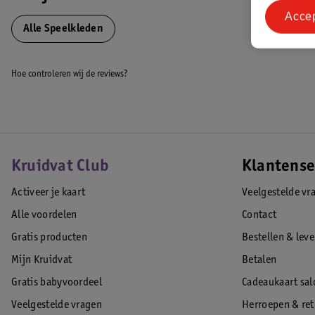
EAN code:5705548043605
Acce
Alle Speelkleden
Hoe controleren wij de reviews?
Kruidvat Club
Klantense
Activeer je kaart
Veelgestelde vr
Alle voordelen
Contact
Gratis producten
Bestellen & lev
Mijn Kruidvat
Betalen
Gratis babyvoordeel
Cadeaukaart sal
Veelgestelde vragen
Herroepen & re