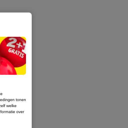
te
iedingen tonen
zelf welke
formatie over