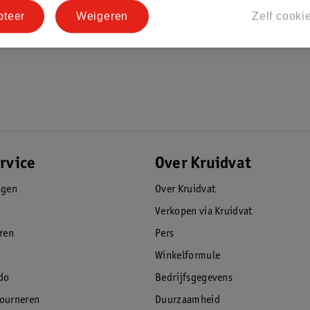
pteer
Weigeren
Zelf cooki
rvice
Over Kruidvat
agen
Over Kruidvat
Verkopen via Kruidvat
eren
Pers
Winkelformule
do
Bedrijfsgegevens
tourneren
Duurzaamheid