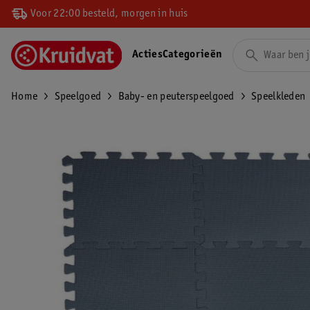
Voor 22:00 besteld, morgen in huis
Acties
Categorieën
Home
Speelgoed
Baby- en peuterspeelgoed
Speelkleden