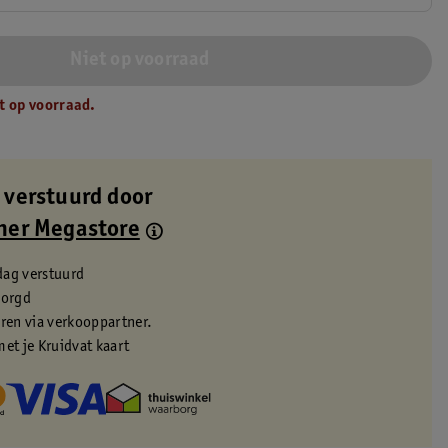
Niet op voorraad
t op voorraad.
 verstuurd door
ner Megastore
dag verstuurd
zorgd
eren via verkooppartner.
met je Kruidvat kaart