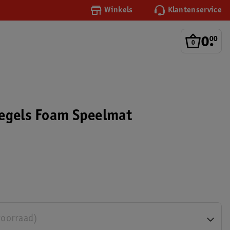
Winkels
Klantenservice
0
.
00
egels Foam Speelmat
voorraad)