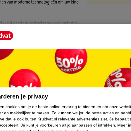
rzien van moderne technologieën om uw kind
ekent dat de autostoel uitgebreid getest is
et hoofd en de nek van uw kind en biedt
enlijk vergemakkelijkt. U kunt de stoel
tten of eruit te halen, wat vooral handig is
oor een stabiele en veilige bevestiging in uw
core.
n stevige basis voor de autostoel, waardoor
rderen je privacy
ken cookies om je de beste online ervaring te bieden en om onze websi
er en makkelijker te maken.
Zo kunnen we jou de beste acties en aanb
e dat je ook buiten Kruidvat.nl relevante advertenties ziet.
Je bepaalt 
accepteert.
Je kunt je voorkeuren altijd aanpassen of intrekken.
Meer in