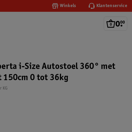
Winkels
Klantenservice
0
.
00
erta i-Size Autostoel 360° met
ot 150cm 0 tot 36kg
r KG