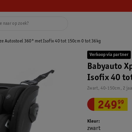
ze Autostoel 360° met Isofix 40 tot 150cm 0 tot 36kg
Verkoop via partner
Babyauto Xp
Isofix 40 t
Zwart, 40-150cm, 2 jaa
249
.
99
Kleur
zwart