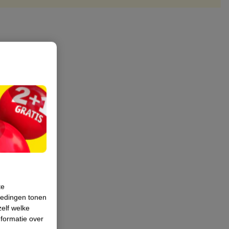
te
iedingen tonen
zelf welke
formatie over