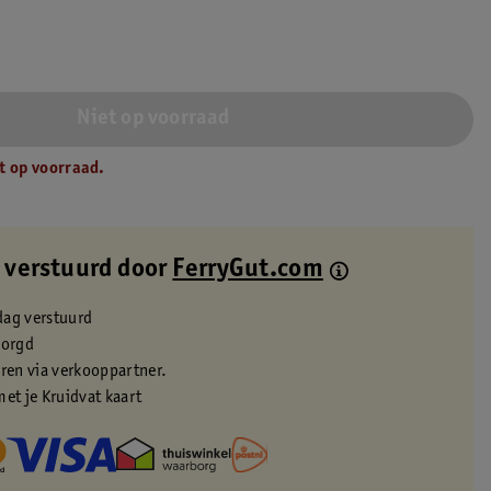
Niet op voorraad
t op voorraad.
 verstuurd door
FerryGut.com
dag verstuurd
zorgd
eren via verkooppartner.
met je Kruidvat kaart