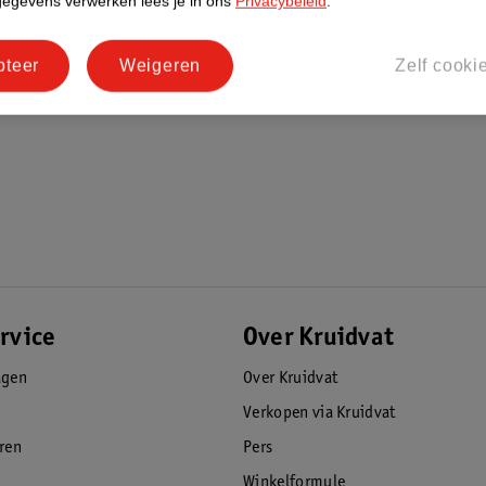
gegevens verwerken lees je in ons
Privacybeleid
.
pteer
Weigeren
Zelf cooki
kinderen met als doel om reizen steeds
et aan de nieuwste veiligheidsnormen
iligheid gegarandeerd!
rvice
Over Kruidvat
agen
Over Kruidvat
Verkopen via Kruidvat
eren
Pers
Winkelformule