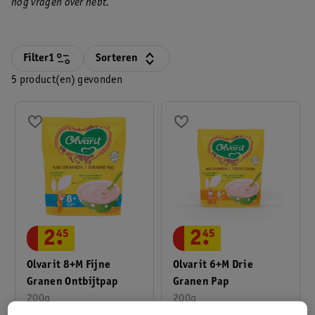
nog vragen over hebt.
Filter
1
Sorteren
5 product(en) gevonden
2
.
45
2
.
45
Olvarit 8+M Fijne
Olvarit 6+M Drie
Granen Ontbijtpap
Granen Pap
200g
200g