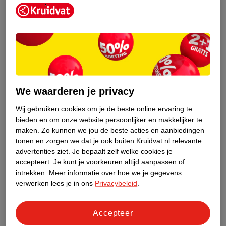
We waarderen je privacy
Wij gebruiken cookies om je de beste online ervaring te
bieden en om onze website persoonlijker en makkelijker te
maken.
Zo kunnen we jou de beste acties en aanbiedingen
2
.
45
2
.
45
tonen en zorgen we dat je ook buiten Kruidvat.nl relevante
advertenties ziet.
Je bepaalt zelf welke cookies je
Olvarit 12+M Acht
Olvarit 15+M
accepteert.
Je kunt je voorkeuren altijd aanpassen of
Granen Ontbijtpap
Multigranen &
intrekken.
Meer informatie over hoe we je gegevens
200g
Maïsvlokken
200g
verwerken lees je in ons
Privacybeleid
.
Ontbijtpap
Accepteer