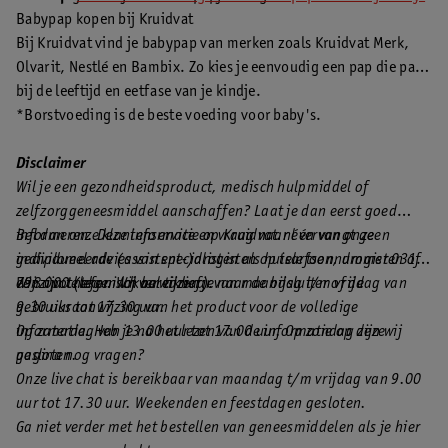
Babypap kopen bij Kruidvat
Bij Kruidvat vind je babypap van merken zoals Kruidvat Merk,
Olvarit, Nestlé en Bambix. Zo kies je eenvoudig een pap die past
bij de leeftijd en eetfase van je kindje.
*Borstvoeding is de beste voeding voor baby's.
Disclaimer
Wil je een gezondheidsproduct, medisch hulpmiddel of
zelfzorggeneesmiddel aanschaffen? Laat je dan eerst goed
informeren. Deze informatie op Kruidvat.nl vervangt geen
Bel dan onze klantenservice en vraag naar één van onze
individueel advies van specialisten als huisartsen, drogisten of
gediplomeerde (assistent-)drogisten op telefoonnummer 0318
een apotheker. Wij verwijzen je naar de bijsluiter of de
798 000 (tegen lokaal tarief).
Wij zijn telefonisch bereikbaar van maandag t/m vrijdag van
gebruiksaanwijzing van het product voor de volledige
9.30 uur tot 17.30 uur.
informatie. Heb je na het lezen van de informatie op deze
Op zaterdag van 13.00 uur tot 17.00 uur. Op zondag zijn wij
pagina nog vragen?
gesloten.
Onze live chat is bereikbaar van maandag t/m vrijdag van 9.00
uur tot 17.30 uur. Weekenden en feestdagen gesloten.
Ga niet verder met het bestellen van geneesmiddelen als je hier