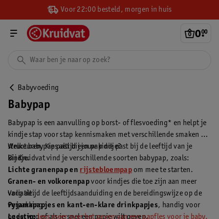
Voor 22:00 besteld, morgen in huis
0
.
00
Babyvoeding
Babypap
Babypap is een aanvulling op borst- of flesvoeding* en helpt je
kindje stap voor stap kennismaken met verschillende smaken en
structuren. Kies altijd een pap die past bij de leeftijd van je
Welke babypap past bij jouw kindje?
kindje.
Bij Kruidvat vind je verschillende soorten babypap, zoals:
Lichte granenpap en
rijstebloempap
om mee te starten.
Granen- en volkorenpap
voor kindjes die toe zijn aan meer
variatie.
Volg altijd de leeftijdsaanduiding en de bereidingswijze op de
Pyjamapapjes en kant-en-klare drinkpapjes
verpakking.
, handig voor
onderweg of als je snel een papje wilt geven.
Leestip:
lees meer over het geven van een papfles voor je baby.