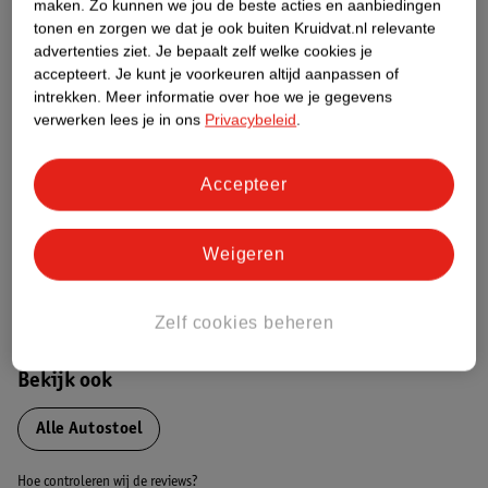
maken.
Zo kunnen we jou de beste acties en aanbiedingen
Over dit product
tonen en zorgen we dat je ook buiten Kruidvat.nl relevante
advertenties ziet.
Je bepaalt zelf welke cookies je
Productinformatie
accepteert.
Je kunt je voorkeuren altijd aanpassen of
intrekken.
Meer informatie over hoe we je gegevens
verwerken lees je in ons
Privacybeleid
.
Nature Impact Score
Dit product heeft (nog) geen Nature
Accepteer
Impact Score.
Meer informatie
Weigeren
Bestel & Bezorginformatie
Zelf cookies beheren
Bekijk ook
Alle Autostoel
Hoe controleren wij de reviews?