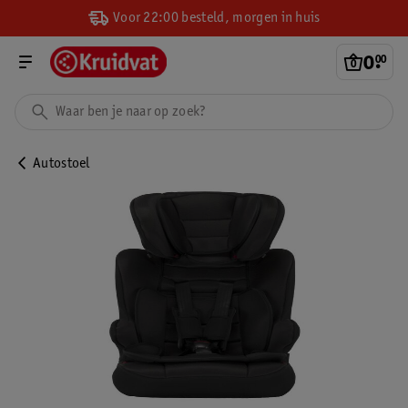
Voor 22:00 besteld, morgen in huis
0
.
00
Autostoel