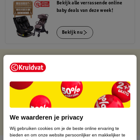
Bekijk alle verrassende online
baby deals van deze week!
Bekijk nu
Verkocht en verstuurd door
Van Asten Babysuperstore
Binnen 1 werkdag verstuurd
Gratis thuisbezorgd
Gratis retourneren via verkooppartner.
Gratis punten met je Kruidvat kaart
We waarderen je privacy
Wij gebruiken cookies om je de beste online ervaring te
bieden en om onze website persoonlijker en makkelijker te