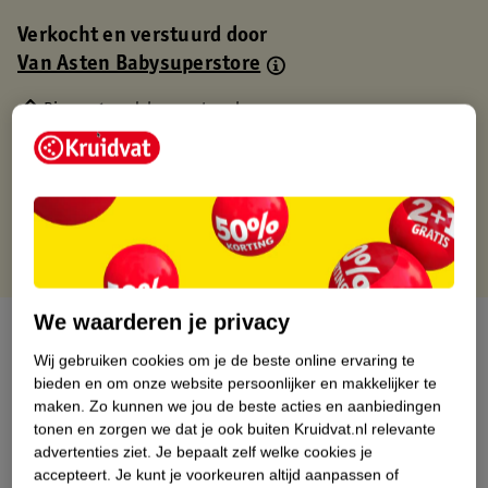
Verkocht en verstuurd door
Van Asten Babysuperstore
Binnen 1 werkdag verstuurd
Gratis thuisbezorgd
Gratis retourneren via verkooppartner.
Gratis punten met je Kruidvat kaart
We waarderen je privacy
Over dit product
Wij gebruiken cookies om je de beste online ervaring te
Productinformatie
bieden en om onze website persoonlijker en makkelijker te
maken.
Zo kunnen we jou de beste acties en aanbiedingen
tonen en zorgen we dat je ook buiten Kruidvat.nl relevante
Nature Impact Score
advertenties ziet.
Je bepaalt zelf welke cookies je
accepteert.
Je kunt je voorkeuren altijd aanpassen of
Dit product heeft (nog) geen Nature