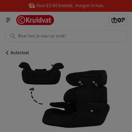
Voor 22:00 besteld, morgen in huis
0
.
00
Autostoel