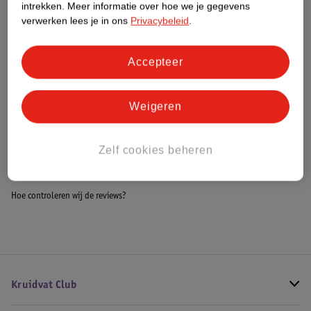
intrekken.
Meer informatie over hoe we je gegevens
Impact Score.
verwerken lees je in ons
Privacybeleid
.
Meer informatie
Accepteer
Bestel & Bezorginformatie
Weigeren
Bekijk ook
Zelf cookies beheren
Alle Autostoel
Hoe controleren wij de reviews?
Kruidvat Club