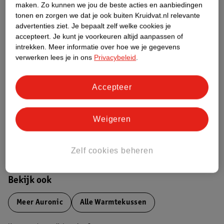
maken.
Zo kunnen we jou de beste acties en aanbiedingen
Productinformatie
tonen en zorgen we dat je ook buiten Kruidvat.nl relevante
advertenties ziet.
Je bepaalt zelf welke cookies je
Etiketinformatie
accepteert.
Je kunt je voorkeuren altijd aanpassen of
intrekken.
Meer informatie over hoe we je gegevens
verwerken lees je in ons
Privacybeleid
.
Nature Impact Score
Dit product heeft (nog) geen Nature
Accepteer
Impact Score.
Meer informatie
Weigeren
Bestel & Bezorginformatie
Zelf cookies beheren
Bekijk ook
Meer
Auronic
Alle Warmtekussen