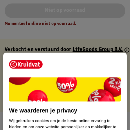
Niet op voorraad
Momenteel online niet op voorraad.
Verkocht en verstuurd door
LifeGoods Group B.V.
Binnen 1 werkdag verstuurd
Gratis thuisbezorgd
Gratis retourneren via verkooppartner.
Gratis punten met je Kruidvat kaart
We waarderen je privacy
Over dit product
Wij gebruiken cookies om je de beste online ervaring te
bieden en om onze website persoonlijker en makkelijker te