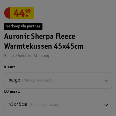
44
.
99
Verkoop via partner
Auronic Sherpa Fleece
Warmtekussen 45x45cm
Beige, 45x45cm, Afmeting
Kleur
beige
(Niet op voorraad)
EU maat
45x45cm
(Niet op voorraad)