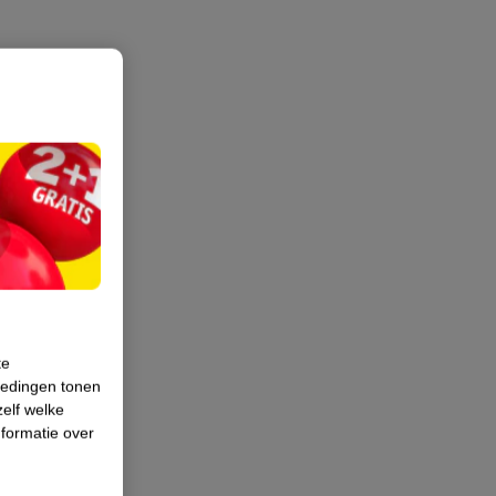
te
iedingen tonen
zelf welke
formatie over