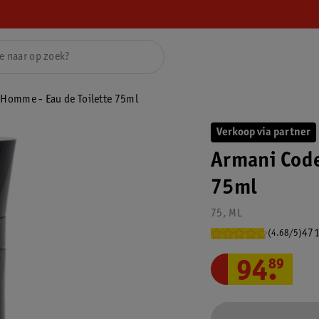
 Homme - Eau de Toilette 75ml
Verkoop via partner
Armani Code
75ml
75, ML
471
(4.68/5)
94
.
89