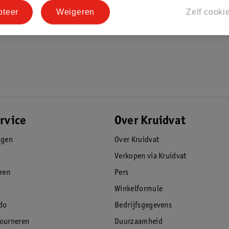
pteer
Weigeren
Zelf cooki
rvice
Over Kruidvat
agen
Over Kruidvat
Verkopen via Kruidvat
eren
Pers
Winkelformule
do
Bedrijfsgegevens
tourneren
Duurzaamheid