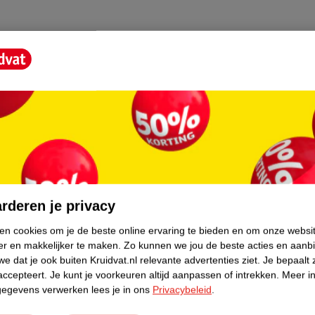
OL, COUMARIN, HYDROXYCITRONELLAL,
L, CITRAL, CODE FIL, B234799/1
core.
rderen je privacy
ken cookies om je de beste online ervaring te bieden en om onze websi
er en makkelijker te maken.
Zo kunnen we jou de beste acties en aanb
e dat je ook buiten Kruidvat.nl relevante advertenties ziet.
Je bepaalt 
accepteert.
Je kunt je voorkeuren altijd aanpassen of intrekken.
Meer in
gegevens verwerken lees je in ons
Privacybeleid
.