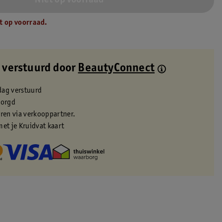
Niet op voorraad
t op voorraad.
 verstuurd door
BeautyConnect
dag verstuurd
zorgd
eren via verkooppartner.
met je Kruidvat kaart