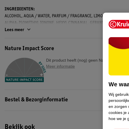
INGREDIENTEN:
ALCOHOL, AQUA / WATER, PARFUM / FRAGRANCE, LIMONENE, LINALO
ALPHA-ISOMETHYL IONONE, HEXYL CINNAMAL, GERANIOL, CITRONELLO
Lees meer
UN-Code: 1266
EAN code:3360372100522
Nature Impact Score
Dit product heeft (nog) geen Nature Impact S
Meer informatie
We waa
Wij gebrui
Bestel & Bezorginformatie
persoonlijk
en zorgen w
cookies je 
hoe we je 
Bekijk ook