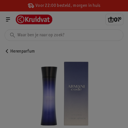
Voor 22:00 besteld, morgen in huis
0
.
00
Herenparfum