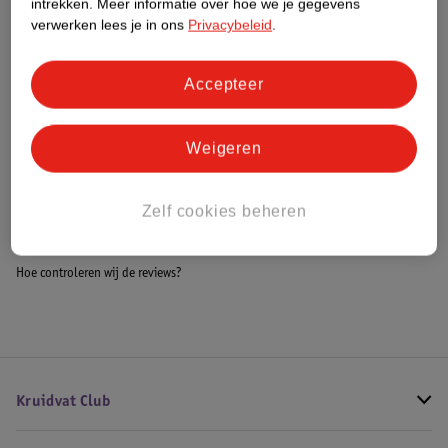
intrekken.
Meer informatie over hoe we je gegevens
Impact Score.
verwerken lees je in ons
Privacybeleid
.
Meer informatie
Accepteer
Bestel & Bezorginformatie
Weigeren
Bekijk ook
Zelf cookies beheren
Meer
Giorgio Armani
Alle Herenparfum
Hoe controleren wij de reviews?
Kruidvat Club