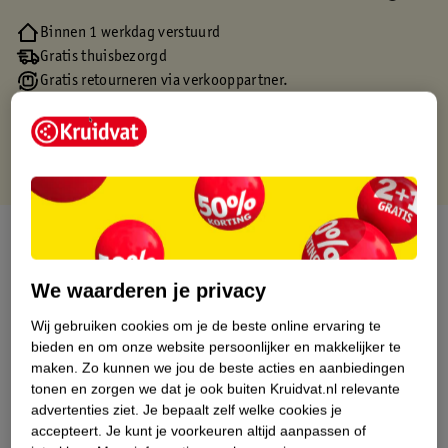
Binnen 1 werkdag verstuurd
Gratis thuisbezorgd
Gratis retourneren via verkooppartner.
Gratis punten met je Kruidvat kaart
Over dit product
Productinformatie
We waarderen je privacy
Wij gebruiken cookies om je de beste online ervaring te
Etiketinformatie
bieden en om onze website persoonlijker en makkelijker te
maken.
Zo kunnen we jou de beste acties en aanbiedingen
tonen en zorgen we dat je ook buiten Kruidvat.nl relevante
Nature Impact Score
advertenties ziet.
Je bepaalt zelf welke cookies je
accepteert.
Je kunt je voorkeuren altijd aanpassen of
Dit product heeft (nog) geen Nature