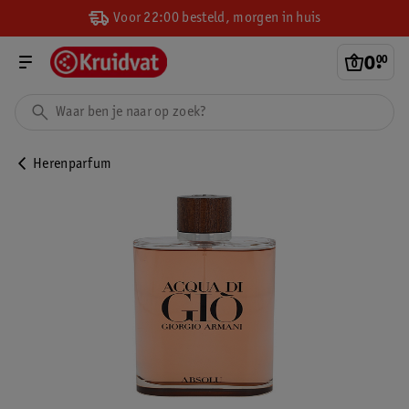
Voor 22:00 besteld, morgen in huis
0
.
00
Herenparfum