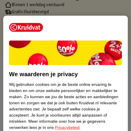
Binnen 1 werkdag verstuurd
Gratis thuisbezorgd
Gratis retourneren via verkooppartner.
Gratis punten met je Kruidvat kaart
Over dit product
We waarderen je privacy
Productinformatie
Wij gebruiken cookies om je de beste online ervaring te
bieden en om onze website persoonlijker en makkelijker te
Nature Impact Score
maken.
Zo kunnen we jou de beste acties en aanbiedingen
tonen en zorgen we dat je ook buiten Kruidvat.nl relevante
Dit product heeft (nog) geen Nature
advertenties ziet.
Je bepaalt zelf welke cookies je
Impact Score.
accepteert.
Je kunt je voorkeuren altijd aanpassen of
Meer informatie
intrekken.
Meer informatie over hoe we je gegevens
verwerken lees je in ons
Privacybeleid
.