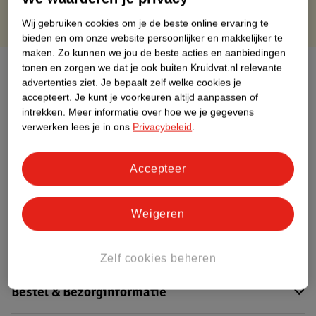
Wij gebruiken cookies om je de beste online ervaring te
bieden en om onze website persoonlijker en makkelijker te
maken.
Zo kunnen we jou de beste acties en aanbiedingen
Over dit product
tonen en zorgen we dat je ook buiten Kruidvat.nl relevante
advertenties ziet.
Je bepaalt zelf welke cookies je
accepteert.
Je kunt je voorkeuren altijd aanpassen of
Productinformatie
intrekken.
Meer informatie over hoe we je gegevens
verwerken lees je in ons
Privacybeleid
.
Etiketinformatie
Accepteer
Nature Impact Score
Dit product heeft (nog) geen Nature
Weigeren
Impact Score.
Meer informatie
Zelf cookies beheren
Bestel & Bezorginformatie