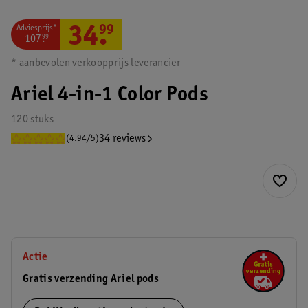
Adviesprijs*
34
.
99
107
.
99
* aanbevolen verkoopprijs leverancier
Ariel 4-in-1 Color Pods
120 stuks
34 reviews
(4.94/5)
Actie
Gratis verzending Ariel pods