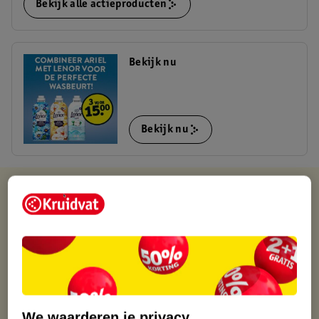
Bekijk alle actieproducten
Bekijk nu
Bekijk nu
Kruidvat is altijd voordelig
Gratis ophalen in de winkel
Op werkdagen voor 22:00 uur besteld, volgende dag in huis
Gratis thuisbezorgd vanaf 50.00
Gratis retourneren binnen 30 dagen
Gratis punten met je Kruidvat kaart
We waarderen je privacy