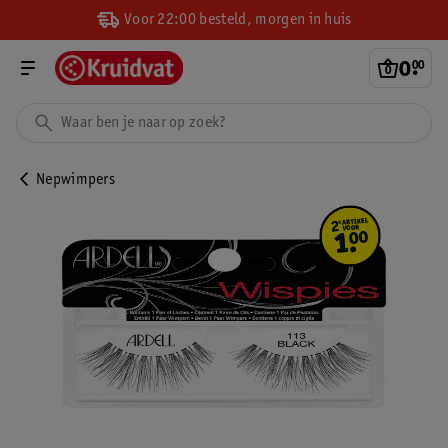
Voor 22:00 besteld, morgen in huis
0
.
00
Nepwimpers