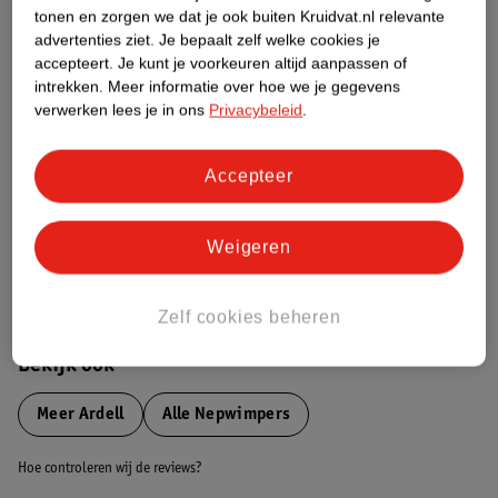
tonen en zorgen we dat je ook buiten Kruidvat.nl relevante
advertenties ziet.
Je bepaalt zelf welke cookies je
Etiketinformatie
accepteert.
Je kunt je voorkeuren altijd aanpassen of
intrekken.
Meer informatie over hoe we je gegevens
Nature Impact Score
verwerken lees je in ons
Privacybeleid
.
Dit product heeft (nog) geen Nature
Impact Score.
Accepteer
Meer informatie
Weigeren
Bestel & Bezorginformatie
Zelf cookies beheren
Bekijk ook
Meer
Ardell
Alle Nepwimpers
Hoe controleren wij de reviews?