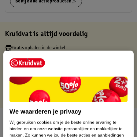
Bekijk alle actieproducten
Kruidvat is altijd voordelig
Gratis ophalen in de winkel
Op werkdagen voor 22:00 uur besteld, volgende dag in huis
Gratis thuisbezorgd vanaf 50.00
Gratis retourneren binnen 30 dagen
Gratis punten met je Kruidvat kaart
We waarderen je privacy
Over dit product
Wij gebruiken cookies om je de beste online ervaring te
bieden en om onze website persoonlijker en makkelijker te
Productinformatie
maken.
Zo kunnen we jou de beste acties en aanbiedingen