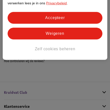
Meer informatie
verwerken lees je in ons
Privacybeleid
.
Accepteer
Bestel & Bezorginformatie
Weigeren
Bekijk ook
Zelf cookies beheren
Meer
Aquolina
Hoe controleren wij de reviews?
Kruidvat Club
Klantenservice