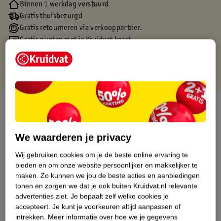
Binnen 1 werkdag verstuurd
Gratis thuisbezorgd
Gratis retourneren via verkooppartner.
Gratis punten met je Kruidvat kaart
Over dit product
Productinformatie
We waarderen je privacy
Wij gebruiken cookies om je de beste online ervaring te
Etiketinformatie
bieden en om onze website persoonlijker en makkelijker te
maken.
Zo kunnen we jou de beste acties en aanbiedingen
Nature Impact Score
tonen en zorgen we dat je ook buiten Kruidvat.nl relevante
advertenties ziet.
Je bepaalt zelf welke cookies je
Dit product heeft (nog) geen Nature
accepteert.
Je kunt je voorkeuren altijd aanpassen of
Impact Score.
intrekken.
Meer informatie over hoe we je gegevens