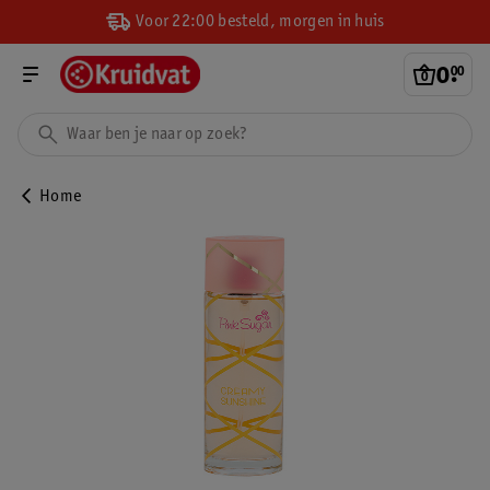
Voor 22:00 besteld, morgen in huis
0
.
00
Home