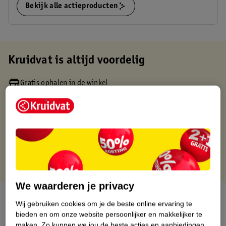
Bekijk alle actieproducten
Kruidvat is altijd voordelig
Gratis ophalen in de winkel
Op werkdagen voor 22:00 uur besteld, volgende dag in huis
Gratis thuisbezorgd vanaf 50.00
Gratis retourneren binnen 30 dagen
Gratis punten met je Kruidvat kaart
We waarderen je privacy
Over dit product
Wij gebruiken cookies om je de beste online ervaring te
bieden en om onze website persoonlijker en makkelijker te
Productinformatie
maken.
Zo kunnen we jou de beste acties en aanbiedingen