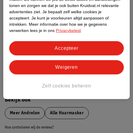
tonen en zorgen we dat je ook buiten Kruidvat.nl relevante
advertenties ziet.
Je bepaalt zelf welke cookies je
Etiketinformatie
accepteert.
Je kunt je voorkeuren altijd aanpassen of
intrekken.
Meer informatie over hoe we je gegevens
verwerken lees je in ons
Privacybeleid
.
Nature Impact Score
Dit product heeft (nog) geen Nature
Impact Score.
Accepteer
Meer informatie
Weigeren
Bestel & Bezorginformatie
Zelf cookies beheren
Bekijk ook
Meer
Andrelon
Alle Haarmasker
Hoe controleren wij de reviews?