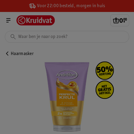
Voor 22:00 besteld, morgen in huis
0
.
00
Haarmasker