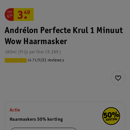
van
3
.
49
6
.
99
Andrélon Perfecte Krul 1 Minuut
Wow Haarmasker
180ml
Prijs per
liter
19.389
31 reviews
(4.71/5)
Actie
Haarmaskers 50% korting