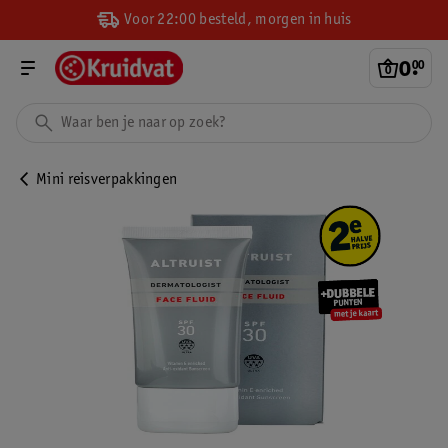
Voor 22:00 besteld, morgen in huis
0
.
00
Mini reisverpakkingen