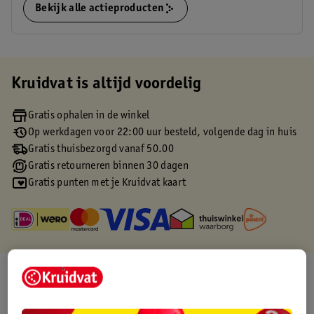
Bekijk alle actieproducten
Kruidvat is altijd voordelig
Gratis ophalen in de winkel
Op werkdagen voor 22:00 uur besteld, volgende dag in huis
Gratis thuisbezorgd vanaf 50.00
Gratis retourneren binnen 30 dagen
Gratis punten met je Kruidvat kaart
Over dit product
Productinformatie