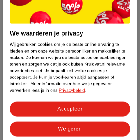
Etiketinformatie
We waarderen je privacy
Nature Impact Score
Dit product heeft (nog) geen Nature
Wij gebruiken cookies om je de beste online ervaring te
Impact Score.
bieden en om onze website persoonlijker en makkelijker te
Meer informatie
maken.
Zo kunnen we jou de beste acties en aanbiedingen
tonen en zorgen we dat je ook buiten Kruidvat.nl relevante
advertenties ziet.
Je bepaalt zelf welke cookies je
accepteert.
Je kunt je voorkeuren altijd aanpassen of
Bestel & Bezorginformatie
intrekken.
Meer informatie over hoe we je gegevens
verwerken lees je in ons
Privacybeleid
.
Bekijk ook
Accepteer
Meer
Altruist
Alle Zonnefluïde
Weigeren
Hoe controleren wij de reviews?