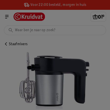
Voor 22:00 besteld, morgen in huis
0
.
00
Staafmixers