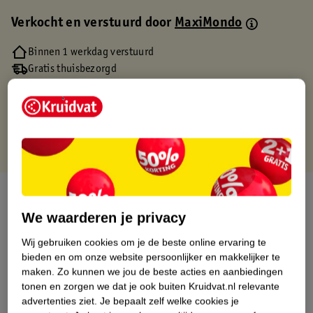
Verkocht en verstuurd door
MaxiMondo
Binnen 1 werkdag verstuurd
Gratis thuisbezorgd
Gratis retourneren via verkooppartner.
Gratis punten met je Kruidvat kaart
Over dit product
We waarderen je privacy
Productinformatie
Wij gebruiken cookies om je de beste online ervaring te
bieden en om onze website persoonlijker en makkelijker te
Etiketinformatie
maken.
Zo kunnen we jou de beste acties en aanbiedingen
tonen en zorgen we dat je ook buiten Kruidvat.nl relevante
advertenties ziet.
Je bepaalt zelf welke cookies je
Nature Impact Score