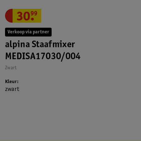
30
.
99
Verkoop via partner
alpina Staafmixer
MEDISA17030/004
Zwart
Kleur
zwart