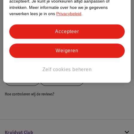
accepteert.
Je kunt je voorkeuren altijd aanpassen of
intrekken.
Meer informatie over hoe we je gegevens
Dit product heeft (nog) geen Nature
verwerken lees je in ons
Privacybeleid
.
Impact Score.
Meer informatie
Accepteer
Bestel & Bezorginformatie
Weigeren
Bekijk ook
Zelf cookies beheren
Meer
Alpina
Alle Staafmixers
Hoe controleren wij de reviews?
Kruidvat Club