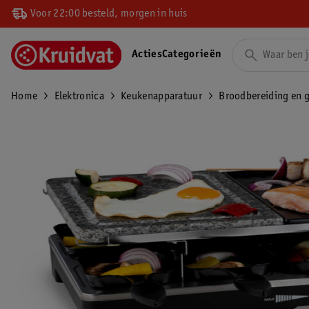
Voor 22:00 besteld, morgen in huis
Acties
Categorieën
Home
Elektronica
Keukenapparatuur
Broodbereiding en g