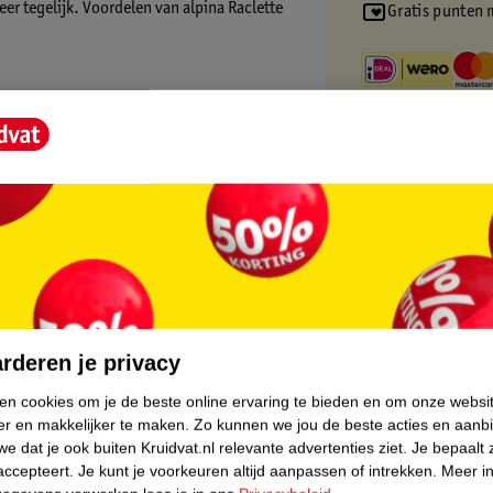
eer tegelijk. Voordelen van alpina Raclette
Gratis punten 
etje – deze raclette biedt alle vrijheid voor
aclette Steengrill
core.
rderen je privacy
ken cookies om je de beste online ervaring te bieden en om onze websi
er en makkelijker te maken.
Zo kunnen we jou de beste acties en aanb
e dat je ook buiten Kruidvat.nl relevante advertenties ziet.
Je bepaalt 
accepteert.
Je kunt je voorkeuren altijd aanpassen of intrekken.
Meer in