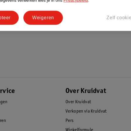
gegevens verwerken lees je in ons
Privacybeleid
.
pteer
Weigeren
Zelf cooki
rvice
Over Kruidvat
agen
Over Kruidvat
Verkopen via Kruidvat
eren
Pers
Winkelformule