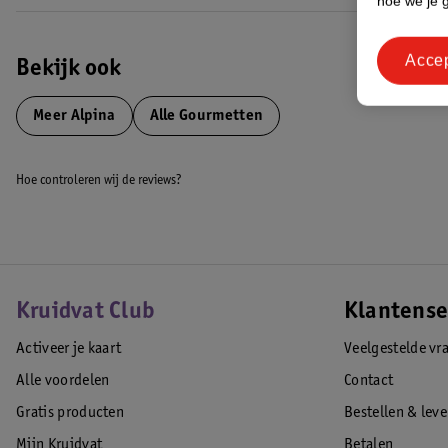
hoe we je 
Acce
Bekijk ook
Meer
Alpina
Alle Gourmetten
Hoe controleren wij de reviews?
Kruidvat Club
Klantense
Activeer je kaart
Veelgestelde vr
Alle voordelen
Contact
Gratis producten
Bestellen & lev
Mijn Kruidvat
Betalen