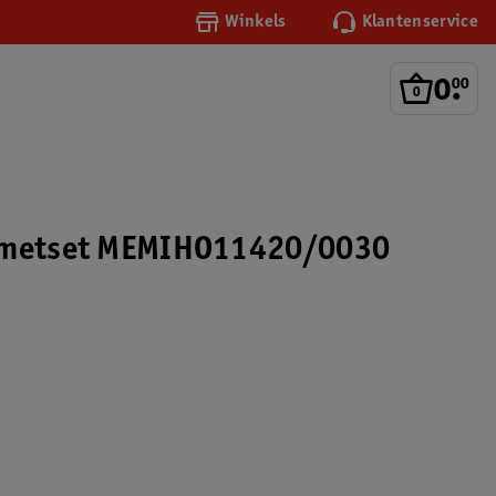
Winkels
Klantenservice
0
.
00
rmetset MEMIHO11420/0030