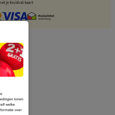
met je Kruidvat kaart
te
iedingen tonen
zelf welke
formatie over