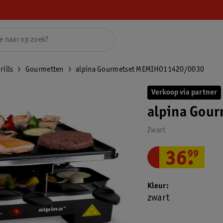
rills
Gourmetten
alpina Gourmetset MEMIHO11420/0030
Verkoop via partner
alpina Gou
Zwart
36
.
99
Kleur
zwart